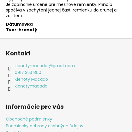
Je zapínanie určené pre meshové remienky. Princíp
spočíva v zachytení jednej časti remienku do druhej a
zaistení.
Dátumovka
Tvar: hranatý
Z
á
Kontakt
p
ä
klenotymacado1
@
gmail.com
t
0917 353 800
i
Klenoty Macado
e
klenotymacado
Informácie pre vás
Obchodné podmienky
Podmienky ochrany osobných údajov