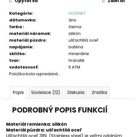
č
Opýtať sa
Zdieľať
a
m
Kategória
:
HODINKY
e
dátumovka
:
áno
farba
:
čierna
materiál náramok
:
silikón
materiál púzdro
:
ušľachtilá oceľ
napájanie
:
batéria
sklíčko
:
minerálne
tvar
:
hranaté
vodotesnosť
:
5 ATM
Položka bola vypredaná…
Popis
Súvisiace (12)
Diskusia
Značka
PODROBNÝ POPIS FUNKCIÍ
Materiál remienka: silikón
Materiál púzdra: ušľachtilá oceľ
Ušľachtilá oceľ 316L (Stainless steel) je veľmi odolným