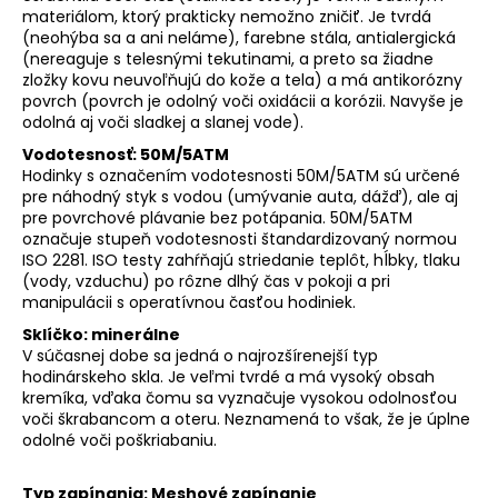
materiálom, ktorý prakticky nemožno zničiť. Je tvrdá
(neohýba sa a ani neláme), farebne stála, antialergická
(nereaguje s telesnými tekutinami, a preto sa žiadne
zložky kovu neuvoľňujú do kože a tela) a má antikorózny
povrch (povrch je odolný voči oxidácii a korózii. Navyše je
odolná aj voči sladkej a slanej vode).
Vodotesnosť: 50M/5ATM
Hodinky s označením vodotesnosti 50M/5ATM sú určené
pre náhodný styk s vodou (umývanie auta, dážď), ale aj
pre povrchové plávanie bez potápania. 50M/5ATM
označuje stupeň vodotesnosti štandardizovaný normou
ISO 2281. ISO testy zahŕňajú striedanie teplôt, hĺbky, tlaku
(vody, vzduchu) po rôzne dlhý čas v pokoji a pri
manipulácii s operatívnou časťou hodiniek.
Sklíčko: minerálne
V súčasnej dobe sa jedná o najrozšírenejší typ
hodinárskeho skla. Je veľmi tvrdé a má vysoký obsah
kremíka, vďaka čomu sa vyznačuje vysokou odolnosťou
voči škrabancom a oteru. Neznamená to však, že je úplne
odolné voči poškriabaniu.
Typ zapínania: Meshové zapínanie