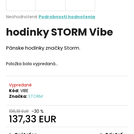
A
á
j
R
Priemerné
Neohodnotené
Podrobnosti hodnotenia
s
hodnotenie
M
hodinky STORM Vibe
produktu
ť
je
?
0,0
O
z
Pánske hodinky značky Storm.
5
hviezdičiek.
Položka bola vypredaná…
HĽADAŤ
Vypredané
Kód:
VIBE
O
Značka:
STORM
d
p
196,18 EUR
–30 %
o
137,33 EUR
r
Jednotková
ú
cena: