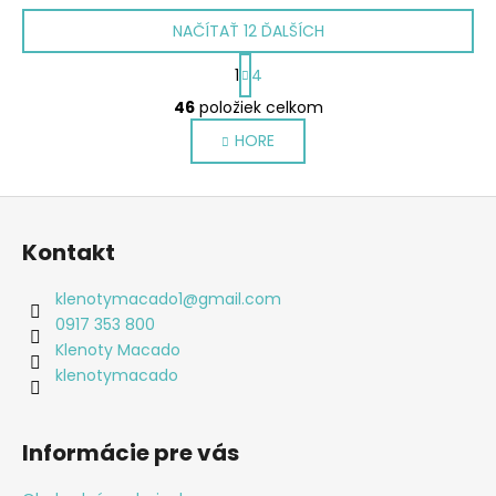
NAČÍTAŤ 12 ĎALŠÍCH
S
1
4
t
O
r
46
položiek celkom
v
á
HORE
l
n
k
á
o
d
Z
v
a
a
á
c
Kontakt
n
p
i
i
e
ä
e
klenotymacado1
@
gmail.com
p
t
0917 353 800
r
i
Klenoty Macado
v
e
klenotymacado
k
y
v
Informácie pre vás
ý
p