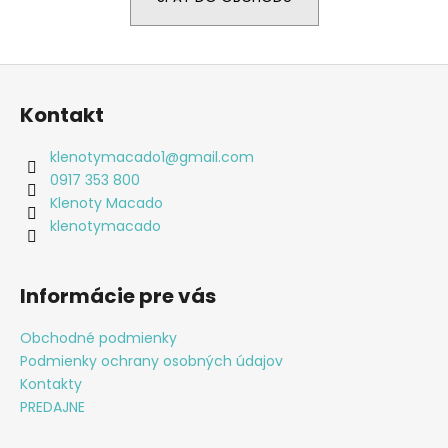
á
j
Z
s
á
ť
Kontakt
p
?
ä
klenotymacado1
@
gmail.com
t
0917 353 800
i
Klenoty Macado
e
klenotymacado
HĽADAŤ
Informácie pre vás
O
d
Obchodné podmienky
p
Podmienky ochrany osobných údajov
o
Kontakty
r
PREDAJNE
ú