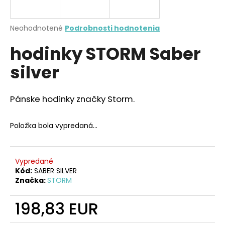
A
á
j
R
Priemerné
Neohodnotené
Podrobnosti hodnotenia
s
hodnotenie
hodinky STORM Saber
produktu
M
ť
je
?
silver
0,0
O
z
5
hviezdičiek.
Pánske hodinky značky Storm.
HĽADAŤ
Položka bola vypredaná…
O
Vypredané
d
Kód:
SABER SILVER
Značka:
STORM
p
o
198,83 EUR
r
ú
Jednotková