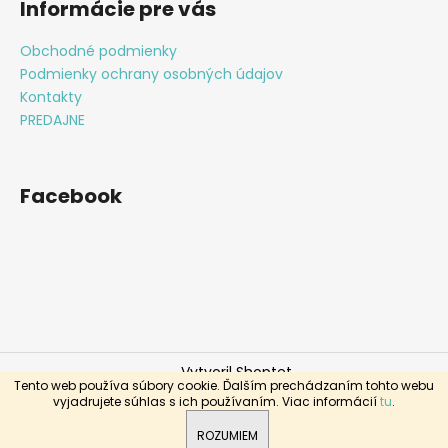
Informácie pre vás
Obchodné podmienky
Podmienky ochrany osobných údajov
Kontakty
PREDAJNE
Facebook
Vytvoril Shoptet
Tento web používa súbory cookie. Ďalším prechádzaním tohto webu
Copyright 2026
Klenoty Macado
. Všetky práva
vyjadrujete súhlas s ich používaním. Viac informácií
tu
.
vyhradené.
Pri nákupe nad 150€ DOPRAVA ZDARMA
ROZUMIEM