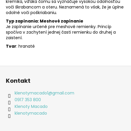
kremíka, vďaka čomu sa vyznačuje vysokou odolnosťou
voči škrabancom a oteru. Neznamená to však, že je úplne
odolné voči poškriabaniu.
Typ zapínania: Meshové zapínanie
Je zapínanie určené pre meshové remienky. Princíp
spočíva v zachytení jednej časti remienku do druhej a
zaistení.
Tvar
: hranaté
Z
á
Kontakt
p
ä
klenotymacado1
@
gmail.com
t
0917 353 800
i
Klenoty Macado
e
klenotymacado