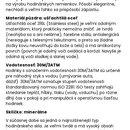
na výrobu hodinárskych remienkov. Pôsobí elegantne,
nechladí a veľmi ľahko sa prispôsobí zápästiu.
Materiál púzdra: ušľachtilá oceľ
Ušľachtilá oceľ 316L (Stainless steel) je veľmi odolným
materiálom, ktorý prakticky nemožno zničiť. Je tvrdá
(neohýba sa a ani neláme), farebne stála, antialergická
(nereaguje s telesnými tekutinami, a preto sa žiadne
zložky kovu neuvoľňujú do kože a tela) a má antikorózny
povrch (povrch je odolný voči oxidácii a korózii. Navyše je
odolná aj voči sladkej a slanej vode).
Vodotesnosť:
30M/3ATM
Hodinky s označením vodotesnosti 30M/3ATM sú určené
pre náhodný styk s vodou (umývanie auta,
dážď). 30M/3ATM označuje stupeň vodotesnosti
štandardizovaný normou ISO 2281. ISO testy zahŕňajú
striedanie teplôt, hĺbky, tlaku (vody, vzduchu) po rôzne
dlhý čas v pokoji a pri manipulácii s operatívnou časťou
hodiniek.
Sklíčko: minerálne
V súčasnej dobe sa jedná o najrozšírenejší typ
hodinárskeho skla. Je veľmi tvrdé a má vysoký obsah