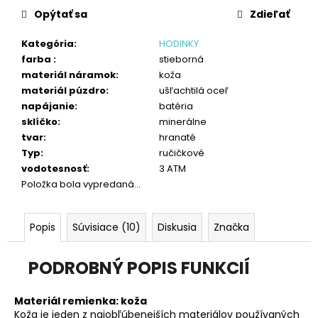
č
cena:
Opýtať sa
Zdieľať
a
m
Kategória
:
HODINKY
e
farba
:
stieborná
materiál náramok
:
koža
materiál púzdro
:
ušľachtilá oceľ
napájanie
:
batéria
sklíčko
:
minerálne
tvar
:
hranaté
Typ
:
ručičkové
vodotesnosť
:
3 ATM
Položka bola vypredaná…
Popis
Súvisiace (10)
Diskusia
Značka
PODROBNÝ POPIS FUNKCIÍ
Materiál remienka: koža
Koža je jeden z najobľúbenejších materiálov používaných