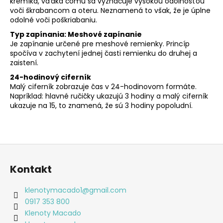
kremíka, vďaka čomu sa vyznačuje vysokou odolnosťou
voči škrabancom a oteru. Neznamená to však, že je úplne
odolné voči poškriabaniu.
Typ zapínania: Meshové zapínanie
Je zapínanie určené pre meshové remienky. Princíp
spočíva v zachytení jednej časti remienku do druhej a
zaistení.
24-hodinový ciferník
Malý ciferník zobrazuje čas v 24-hodinovom formáte.
Napríklad: hlavné ručičky ukazujú 3 hodiny a malý ciferník
ukazuje na 15, to znamená, že sú 3 hodiny popoludní.
Z
á
Kontakt
p
ä
klenotymacado1
@
gmail.com
t
0917 353 800
i
Klenoty Macado