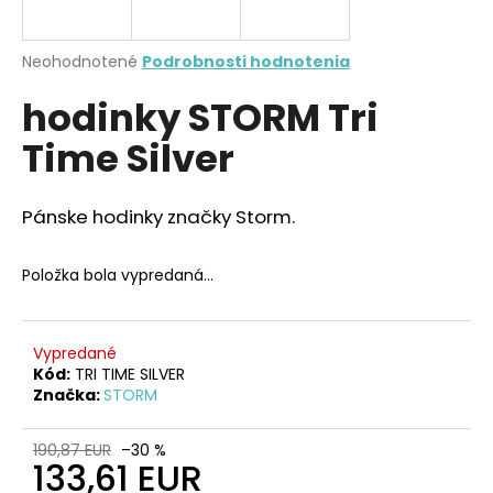
A
á
j
R
Priemerné
Neohodnotené
Podrobnosti hodnotenia
s
hodnotenie
M
hodinky STORM Tri
produktu
ť
je
?
Time Silver
0,0
O
z
5
hviezdičiek.
Pánske hodinky značky Storm.
HĽADAŤ
Položka bola vypredaná…
O
Vypredané
d
Kód:
TRI TIME SILVER
Značka:
STORM
p
o
r
190,87 EUR
–30 %
133,61 EUR
ú