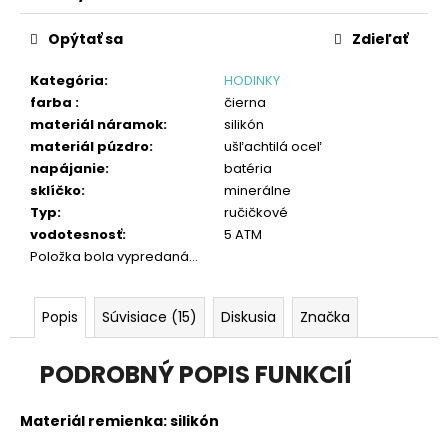
č
Jednotková
a
cena:
Opýtať sa
Zdieľať
m
e
Kategória
:
HODINKY
farba
:
čierna
materiál náramok
:
silikón
materiál púzdro
:
ušľachtilá oceľ
napájanie
:
batéria
sklíčko
:
minerálne
Typ
:
ručičkové
vodotesnosť
:
5 ATM
Položka bola vypredaná…
Popis
Súvisiace (15)
Diskusia
Značka
PODROBNÝ POPIS FUNKCIÍ
Materiál remienka: silikón