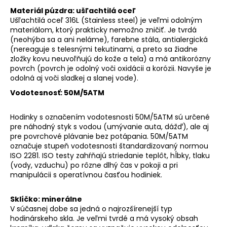
Materiál púzdra: ušľachtilá oceľ
Ušľachtilá oceľ 316L (Stainless steel) je veľmi odolným
materiálom, ktorý prakticky nemožno zničiť. Je tvrdá
(neohýba sa a ani neláme), farebne stála, antialergická
(nereaguje s telesnými tekutinami, a preto sa žiadne
zložky kovu neuvoľňujú do kože a tela) a má antikorózny
povrch (povrch je odolný voči oxidácii a korózii. Navyše je
odolná aj voči sladkej a slanej vode).
Vodotesnosť: 50M/5ATM
Hodinky s označením vodotesnosti 50M/5ATM sú určené
pre náhodný styk s vodou (umývanie auta, dážď), ale aj
pre povrchové plávanie bez potápania. 50M/5ATM
označuje stupeň vodotesnosti štandardizovaný normou
ISO 2281. ISO testy zahŕňajú striedanie teplôt, hĺbky, tlaku
(vody, vzduchu) po rôzne dlhý čas v pokoji a pri
manipulácii s operatívnou časťou hodiniek.
Sklíčko: minerálne
V súčasnej dobe sa jedná o najrozšírenejší typ
hodinárskeho skla. Je veľmi tvrdé a má vysoký obsah