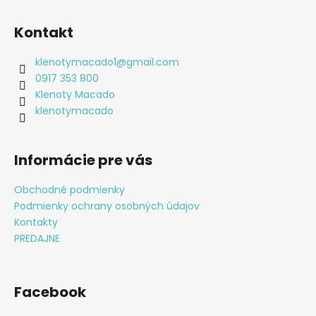
Z
l
á
á
Kontakt
d
p
a
ä
klenotymacado1
@
gmail.com
c
t
0917 353 800
i
i
Klenoty Macado
e
e
klenotymacado
p
r
v
Informácie pre vás
k
y
Obchodné podmienky
v
Podmienky ochrany osobných údajov
ý
p
Kontakty
i
PREDAJNE
s
u
Facebook