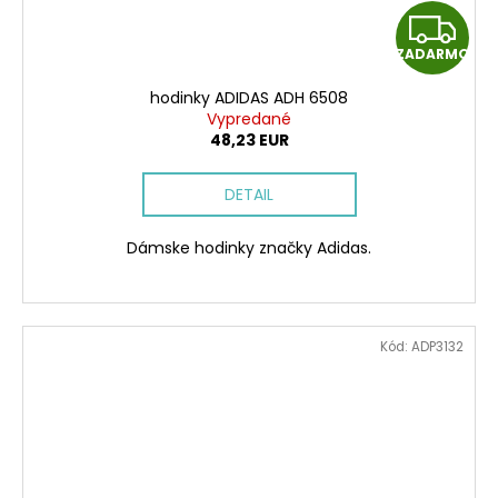
Z
ZADARMO
A
hodinky ADIDAS ADH 6508
D
Vypredané
48,23 EUR
A
DETAIL
R
Dámske hodinky značky Adidas.
M
O
Kód:
ADP3132