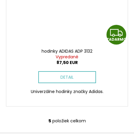
Z
ZADARMO
A
hodinky ADIDAS ADP 3132
D
Vypredané
87,50 EUR
A
DETAIL
R
Univerzálne hodinky značky Adidas.
M
O
5
položiek celkom
O
v