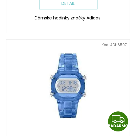
DETAIL
R
Dámske hodinky značky Adidas.
M
O
Kód:
ADH6507
Z
ZADARMO
A