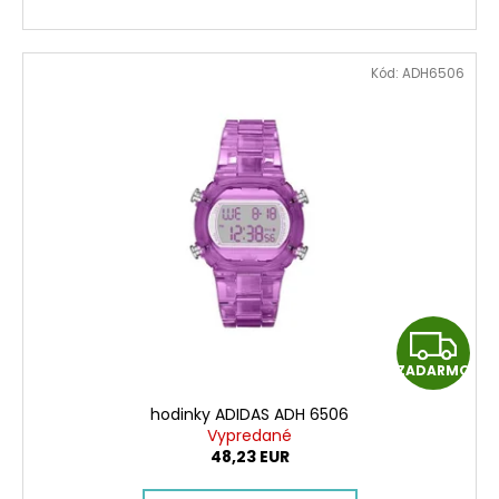
O
Kód:
ADH6506
Z
ZADARMO
A
hodinky ADIDAS ADH 6506
D
Vypredané
48,23 EUR
A