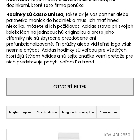
doplnkami, ktoré táto firma ponúka.
á
j
Hodinky sú často unisex
, takže ak je váš partner alebo
partnerka maniak do hodiniek a musí ich mať hneď
s
niekoľko, môžete si ich požičiavať. Adidas stavia pri svojich
ť
kolekciách na jednoduchú originalitu a preto jeho
ciferníky nie sú zbytočne prezdobené ani
?
prefunkcionalizované. Tri prúžky alebo viditeľné logo však
nesmie chýbať. Adidas hodinky sú voľbou pre všetkých,
ktorí žijú štýlom Adidas a sú tejto značke verní pretože pre
nich predstavuje pohyb, voľnosť a trend.
HĽADAŤ
OTVORIŤ FILTER
O
R
d
a
p
Najlacnejšie
Najdrahšie
Najpredávanejšie
Abecedne
o
d
r
e
V
ú
n
Kód:
ADH2850