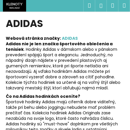
K
Prejsť
Hľadať
Náku
M
Prihlásen
na
o
obsah
Späť
Späť
košík
š
ADIDAS
í
Č
k
o
Webová stránka značky:
ADIDAS
Adidas nie je len značka športového oblečenia a
p
tenisiek
. Hodinky Adidas v dámskom alebo v pánskom
o
prevedení spájajú šport a eleganciu. Jednoduchý, no
t
nápadný dizajn nájdete v prevedení plastových aj
gumených remienkov, ktoré pri športe netlačia ani
r
nezavadzajú. Aj vďaka hodinkám Adidas môžete pri
e
športovaní vyzerať dobre a zároveň sa cítiť pohodlne.
Kolekcie týchto hodiniek sa určené aj na voľný štýl alebo
b
takzvaný mestský štýl, ktorí obľubujú najmä mladí.
u
Čo na Adidas hodinkách oceníte?
j
Športové hodinky Adidas majú ciferník dobre viditeľný,
e
takže pri behu alebo joggingu nebudete mať problém
prečítať čas. Kolekcia hodiniek Adidas Originals zase
t
nezabúda na svoje logo, ktoré často nahrádza číslicu.
e
Adidas hodinky sú "must-have" doplnkom pre všetkých
n
milovníkov tejto značky a skvele ladia s ostatnými