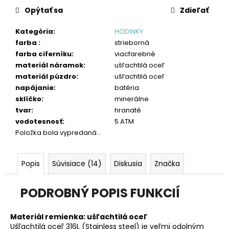
č
cena:
Opýtať sa
Zdieľať
a
m
Kategória
:
HODINKY
e
farba
:
strieborná
farba ciferníku
:
viacfarebné
materiál náramok
:
ušľachtilá oceľ
materiál púzdro
:
ušľachtilá oceľ
napájanie
:
batéria
sklíčko
:
minerálne
tvar
:
hranaté
vodotesnosť
:
5 ATM
Položka bola vypredaná…
Popis
Súvisiace (14)
Diskusia
Značka
PODROBNÝ POPIS FUNKCIÍ
Materiál remienka:
ušľachtilá oceľ
Ušľachtilá oceľ 316L (Stainless steel) je veľmi odolným