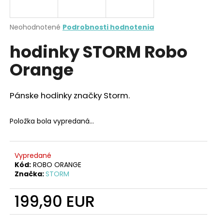
A
á
j
R
Priemerné
Neohodnotené
Podrobnosti hodnotenia
s
hodnotenie
hodinky STORM Robo
produktu
M
ť
je
?
Orange
0,0
O
z
5
hviezdičiek.
Pánske hodinky značky Storm.
HĽADAŤ
Položka bola vypredaná…
O
Vypredané
d
Kód:
ROBO ORANGE
Značka:
STORM
p
o
199,90 EUR
r
ú
Jednotková