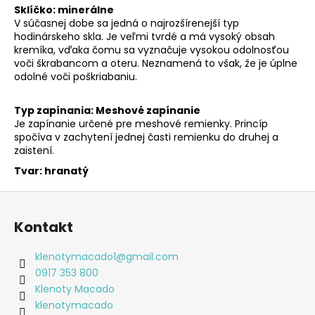
Sklíčko: minerálne
V súčasnej dobe sa jedná o najrozšírenejší typ
hodinárskeho skla. Je veľmi tvrdé a má vysoký obsah
kremíka, vďaka čomu sa vyznačuje vysokou odolnosťou
voči škrabancom a oteru. Neznamená to však, že je úplne
odolné voči poškriabaniu.
Typ zapínania: Meshové zapínanie
Je zapínanie určené pre meshové remienky. Princíp
spočíva v zachytení jednej časti remienku do druhej a
zaistení.
Tvar: hranatý
Z
á
Kontakt
p
ä
klenotymacado1
@
gmail.com
t
0917 353 800
i
Klenoty Macado
e
klenotymacado