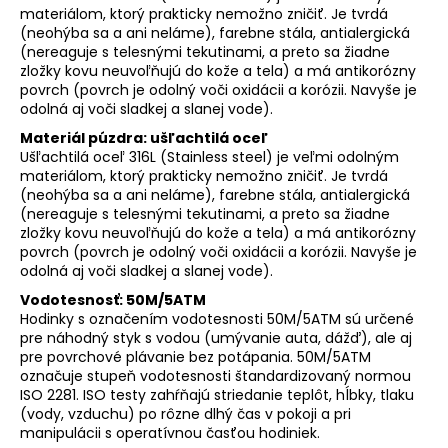
materiálom, ktorý prakticky nemožno zničiť. Je tvrdá
(neohýba sa a ani neláme), farebne stála, antialergická
(nereaguje s telesnými tekutinami, a preto sa žiadne
zložky kovu neuvoľňujú do kože a tela) a má antikorózny
povrch (povrch je odolný voči oxidácii a korózii. Navyše je
odolná aj voči sladkej a slanej vode).
Materiál púzdra: ušľachtilá oceľ
Ušľachtilá oceľ 316L (Stainless steel) je veľmi odolným
materiálom, ktorý prakticky nemožno zničiť. Je tvrdá
(neohýba sa a ani neláme), farebne stála, antialergická
(nereaguje s telesnými tekutinami, a preto sa žiadne
zložky kovu neuvoľňujú do kože a tela) a má antikorózny
povrch (povrch je odolný voči oxidácii a korózii. Navyše je
odolná aj voči sladkej a slanej vode).
Vodotesnosť: 50M/5ATM
Hodinky s označením vodotesnosti 50M/5ATM sú určené
pre náhodný styk s vodou (umývanie auta, dážď), ale aj
pre povrchové plávanie bez potápania. 50M/5ATM
označuje stupeň vodotesnosti štandardizovaný normou
ISO 2281. ISO testy zahŕňajú striedanie teplôt, hĺbky, tlaku
(vody, vzduchu) po rôzne dlhý čas v pokoji a pri
manipulácii s operatívnou časťou hodiniek.