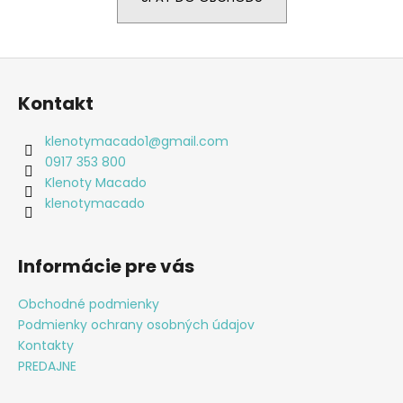
á
j
Z
s
á
ť
Kontakt
p
?
ä
klenotymacado1
@
gmail.com
t
0917 353 800
i
Klenoty Macado
e
klenotymacado
HĽADAŤ
Informácie pre vás
O
d
Obchodné podmienky
p
Podmienky ochrany osobných údajov
o
Kontakty
r
PREDAJNE
ú