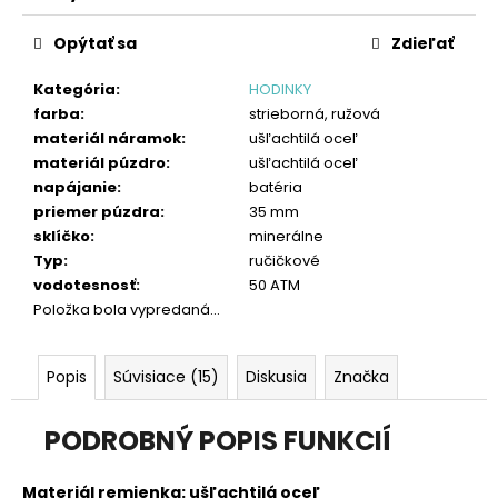
č
Jednotková
a
cena:
Opýtať sa
Zdieľať
m
e
Kategória
:
HODINKY
farba
:
strieborná, ružová
materiál náramok
:
ušľachtilá oceľ
materiál púzdro
:
ušľachtilá oceľ
napájanie
:
batéria
priemer púzdra
:
35 mm
sklíčko
:
minerálne
Typ
:
ručičkové
vodotesnosť
:
50 ATM
Položka bola vypredaná…
Popis
Súvisiace (15)
Diskusia
Značka
PODROBNÝ POPIS FUNKCIÍ
Materiál remienka:
ušľachtilá oceľ