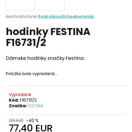
á
j
Priemerné
Neohodnotené
Podrobnosti hodnotenia
s
hodnotenie
hodinky FESTINA
produktu
ť
je
?
F16731/2
0,0
z
5
hviezdičiek.
Dámske hodinky značky Festina.
HĽADAŤ
Položka bola vypredaná…
O
Vypredané
d
Kód:
F16731/2
Značka:
FESTINA
p
o
r
129 EUR
–40 %
77,40 EUR
ú