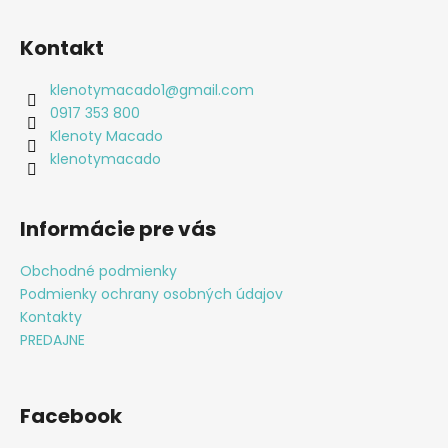
Z
á
Kontakt
p
ä
klenotymacado1
@
gmail.com
t
0917 353 800
i
Klenoty Macado
e
klenotymacado
Informácie pre vás
Obchodné podmienky
Podmienky ochrany osobných údajov
Kontakty
PREDAJNE
Facebook