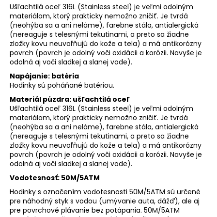
Ušľachtilá oceľ 316L (Stainless steel) je veľmi odolným
materiálom, ktorý prakticky nemožno zničiť. Je tvrdá
(neohýba sa a ani neláme), farebne stála, antialergická
(nereaguje s telesnými tekutinami, a preto sa žiadne
zložky kovu neuvoľňujú do kože a tela) a má antikorózny
povrch (povrch je odolný voči oxidácii a korózii. Navyše je
odolná aj voči sladkej a slanej vode).
Napájanie: batéria
Hodinky sú poháňané batériou.
Materiál púzdra: ušľachtilá oceľ
Ušľachtilá oceľ 316L (Stainless steel) je veľmi odolným
materiálom, ktorý prakticky nemožno zničiť. Je tvrdá
(neohýba sa a ani neláme), farebne stála, antialergická
(nereaguje s telesnými tekutinami, a preto sa žiadne
zložky kovu neuvoľňujú do kože a tela) a má antikorózny
povrch (povrch je odolný voči oxidácii a korózii. Navyše je
odolná aj voči sladkej a slanej vode).
Vodotesnosť: 50M/5ATM
Hodinky s označením vodotesnosti 50M/5ATM sú určené
pre náhodný styk s vodou (umývanie auta, dážď), ale aj
pre povrchové plávanie bez potápania. 50M/5ATM