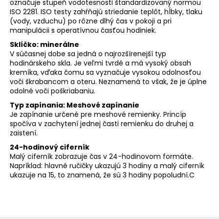
označuje stupeň vodotesnosti štandardizovaný normou
ISO 2281. ISO testy zahŕňajú striedanie teplôt, hĺbky, tlaku
(vody, vzduchu) po rôzne dlhý čas v pokoji a pri
manipulácii s operatívnou časťou hodiniek.
Sklíčko: minerálne
V súčasnej dobe sa jedná o najrozšírenejší typ
hodinárskeho skla. Je veľmi tvrdé a má vysoký obsah
kremíka, vďaka čomu sa vyznačuje vysokou odolnosťou
voči škrabancom a oteru. Neznamená to však, že je úplne
odolné voči poškriabaniu.
Typ zapínania: Meshové zapínanie
Je zapínanie určené pre meshové remienky. Princíp
spočíva v zachytení jednej časti remienku do druhej a
zaistení.
24-hodinový ciferník
Malý ciferník zobrazuje čas v 24-hodinovom formáte.
Napríklad: hlavné ručičky ukazujú 3 hodiny a malý ciferník
ukazuje na 15, to znamená, že sú 3 hodiny popoludní.C