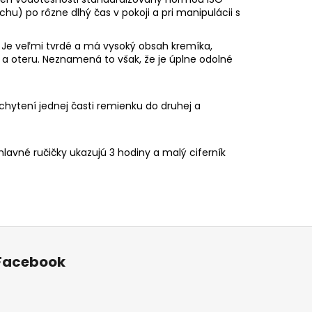
uchu) po rôzne dlhý čas v pokoji a pri manipulácii s
a. Je veľmi tvrdé a má vysoký obsah kremíka,
 oteru. Neznamená to však, že je úplne odolné
chytení jednej časti remienku do druhej a
lavné ručičky ukazujú 3 hodiny a malý ciferník
Facebook