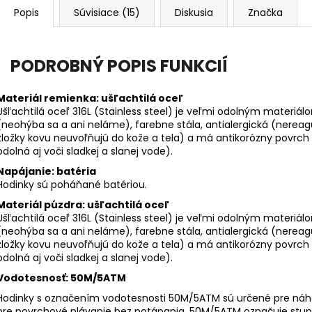
Popis
Súvisiace (15)
Diskusia
Značka
PODROBNÝ POPIS FUNKCIÍ
Materiál remienka:
ušľachtilá oceľ
Ušľachtilá oceľ 316L (Stainless steel) je veľmi odolným materiálo
(neohýba sa a ani neláme), farebne stála, antialergická (nereagu
zložky kovu neuvoľňujú do kože a tela) a má antikorózny povrch (p
odolná aj voči sladkej a slanej vode).
Napájanie: batéria
Hodinky sú poháňané batériou.
Materiál púzdra: ušľachtilá oceľ
Ušľachtilá oceľ 316L (Stainless steel) je veľmi odolným materiálo
(neohýba sa a ani neláme), farebne stála, antialergická (nereagu
zložky kovu neuvoľňujú do kože a tela) a má antikorózny povrch (p
odolná aj voči sladkej a slanej vode).
Vodotesnosť: 50M/5ATM
Hodinky s označením vodotesnosti 50M/5ATM sú určené pre náho
pre povrchové plávanie bez potápania. 50M/5ATM označuje stu