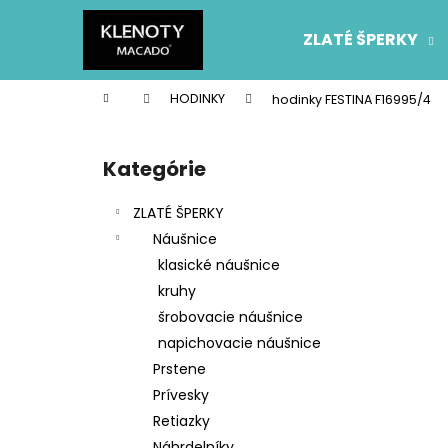
K
Prejsť
na
o
ZLATÉ ŠPERKY
obsah
Späť
Späť
š
do
do
í
Domov
HODINKY
hodinky FESTINA F16995/4
k
obchodu
obchodu
B
o
Kategórie
Preskočiť
č
kategórie
n
ZLATÉ ŠPERKY
ý
Náušnice
p
klasické náušnice
a
kruhy
n
šrobovacie náušnice
e
napichovacie náušnice
l
Prstene
Prívesky
Retiazky
Náhrdelníky