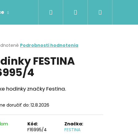
Hľadať
Prihlásenie
Nákupný
ce
Prstene
Prívesky
Retiazky
Náhr
košík
erné
dnotené
Podrobnosti hodnotenia
tenie
dinky FESTINA
ktu
6995/4
ičiek.
e hodinky značky Festina.
e doručiť do:
12.8.2026
adom
Kód:
Značka:
)
F16995/4
FESTINA