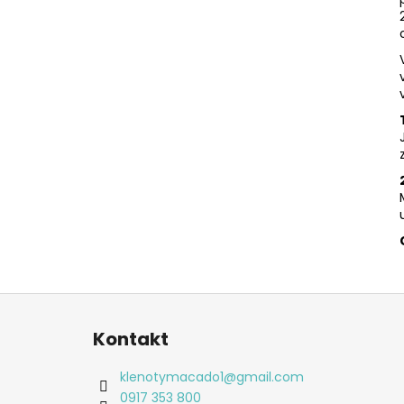
Z
á
Kontakt
p
ä
klenotymacado1
@
gmail.com
t
0917 353 800