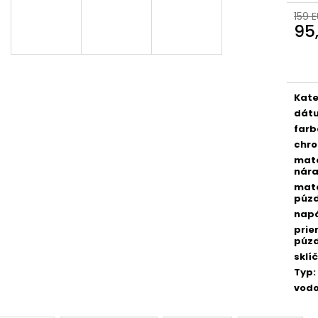
159 
95
Jedn
cena
Kate
dát
farb
chro
mate
nár
mate
púz
napá
prie
púz
sklí
Typ
:
vodo