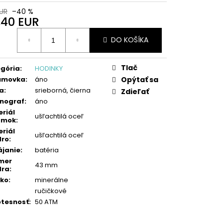
EUR
–40 %
,40 EUR
otková
DO KOŠÍKA
:
Tlač
gória
:
HODINKY
umovka
:
áno
Opýtať sa
a
:
srieborná, čierna
Zdieľať
nograf
:
áno
riál
ušľachtilá oceľ
amok
:
riál
ušľachtilá oceľ
dro
:
janie
:
batéria
mer
43 mm
dra
:
čko
:
minerálne
ručičkové
tesnosť
:
50 ATM