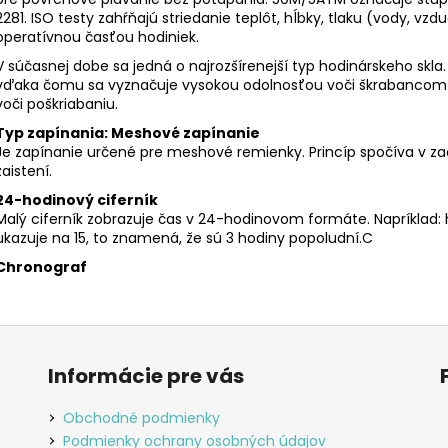
2281. ISO testy zahŕňajú striedanie teplôt, hĺbky, tlaku (vody, vzd
operatívnou časťou hodiniek.
V súčasnej dobe sa jedná o najrozšírenejší typ hodinárskeho skl
vďaka čomu sa vyznačuje vysokou odolnosťou voči škrabancom a
voči poškriabaniu.
Typ zapínania: Meshové zapínanie
Je zapínanie určené pre meshové remienky. Princíp spočíva v za
zaistení.
24-hodinový ciferník
Malý ciferník zobrazuje čas v 24-hodinovom formáte. Napríklad: h
ukazuje na 15, to znamená, že sú 3 hodiny popoludní.C
Chronograf
Informácie pre vás
Obchodné podmienky
Podmienky ochrany osobných údajov