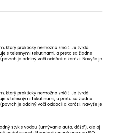
m, ktorý prakticky nemožno zničiť. Je tvrdá
je s telesnými tekutinami, a preto sa žiadne
ovrch je odolný voči oxidácii a korózii. Navyše je
m, ktorý prakticky nemožno zničiť. Je tvrdá
je s telesnými tekutinami, a preto sa žiadne
ovrch je odolný voči oxidácii a korózii. Navyše je
dný styk s vodou (umývanie auta, dážď), ale aj
peň vodotesnosti štandardizovaný normou ISO