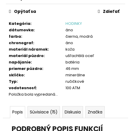
č
Jednotková
a
cena:
Opýtať sa
Zdieľať
m
e
Kategória
:
HODINKY
dátumovka
:
áno
farba
:
čierna, modrá
chronograf
:
áno
materiál náramok
:
koža
materiál púzdro
:
ušľachtilá oceľ
napájanie
:
batéria
priemer púzdra
:
46 mm
sklíčko
:
minerálne
Typ
:
ručičkové
vodotesnosť
:
100 ATM
Položka bola vypredaná…
Popis
Súvisiace (15)
Diskusia
Značka
PODROBNÝ POPIS FUNKCIÍ