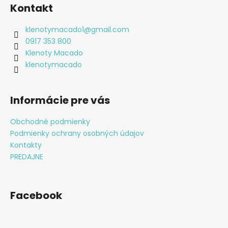
á
Kontakt
p
ä
klenotymacado1
@
gmail.com
t
0917 353 800
i
Klenoty Macado
e
klenotymacado
Informácie pre vás
Obchodné podmienky
Podmienky ochrany osobných údajov
Kontakty
PREDAJNE
Facebook