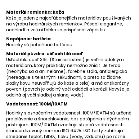
Materiál remienka: koža
Koža je jeden z najobľúbenejších materiálov používaných
na výrobu hodinárskych remienkov. Pôsobí elegantne,
nechladí a veľmi ľahko sa prispôsobí zápästiu.
Napájanie: batéria
Hodinky sú poháňané batériou.
Materiál púzdra: ušľachtilá oceľ
Ušľachtilá oceľ 316L (Stainless steel) je veľmi odolným
materiálom, ktorý prakticky nemožno zničiť. Je tvrdá
(neohýba sa a ani neláme), farebne stála, antialergická
(nereaguje s telesnými tekutinami, a preto sa žiadne
zložky kovu neuvoľňujú do kože a tela) a má antikorózny
povrch (povrch je odolný voči oxidácii a korózii. Navyše je
odolná aj voči sladkej a slanej vode).
Vodotesnosť: 100M/10ATM
Hodinky s označením vodotesnosti 100M/10ATM sú určené
pre plávanie a šnorchlovanie, bez potápania s dýchacím
prístrojom. 100M/10ATM označuje stupeň vodotesnosti
štandardizovaný normou ISO 6425. ISO testy zahŕňajú
striedanie teplôt, hĺbky, tlaku (vody, vzduchu) po rôzne