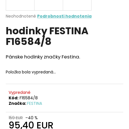
á
j
Priemerné
Neohodnotené
Podrobnosti hodnotenia
s
hodnotenie
hodinky FESTINA
produktu
ť
je
?
F16584/8
0,0
z
5
hviezdičiek.
Pánske hodinky značky Festina.
HĽADAŤ
Položka bola vypredaná…
O
Vypredané
d
Kód:
F16584/8
Značka:
FESTINA
p
o
r
159 EUR
–40 %
95,40 EUR
ú