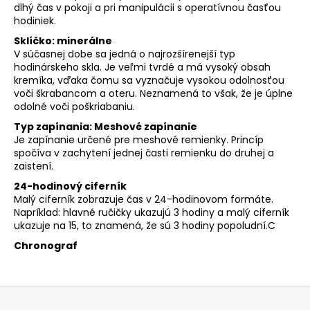
dlhý čas v pokoji a pri manipulácii s operatívnou časťou
hodiniek.
Sklíčko: minerálne
V súčasnej dobe sa jedná o najrozšírenejší typ
hodinárskeho skla. Je veľmi tvrdé a má vysoký obsah
kremíka, vďaka čomu sa vyznačuje vysokou odolnosťou
voči škrabancom a oteru. Neznamená to však, že je úplne
odolné voči poškriabaniu.
Typ zapínania: Meshové zapínanie
Je zapínanie určené pre meshové remienky. Princíp
spočíva v zachytení jednej časti remienku do druhej a
zaistení.
24-hodinový ciferník
Malý ciferník zobrazuje čas v 24-hodinovom formáte.
Napríklad: hlavné ručičky ukazujú 3 hodiny a malý ciferník
ukazuje na 15, to znamená, že sú 3 hodiny popoludní.C
Chronograf
Z