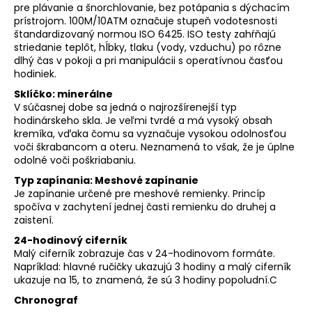
pre plávanie a šnorchlovanie, bez potápania s dýchacím
prístrojom. 100M/10ATM označuje stupeň vodotesnosti
štandardizovaný normou ISO 6425. ISO testy zahŕňajú
striedanie teplôt, hĺbky, tlaku (vody, vzduchu) po rôzne
dlhý čas v pokoji a pri manipulácii s operatívnou časťou
hodiniek.
Sklíčko: minerálne
V súčasnej dobe sa jedná o najrozšírenejší typ
hodinárskeho skla. Je veľmi tvrdé a má vysoký obsah
kremíka, vďaka čomu sa vyznačuje vysokou odolnosťou
voči škrabancom a oteru. Neznamená to však, že je úplne
odolné voči poškriabaniu.
Typ zapínania: Meshové zapínanie
Je zapínanie určené pre meshové remienky. Princíp
spočíva v zachytení jednej časti remienku do druhej a
zaistení.
24-hodinový ciferník
Malý ciferník zobrazuje čas v 24-hodinovom formáte.
Napríklad: hlavné ručičky ukazujú 3 hodiny a malý ciferník
ukazuje na 15, to znamená, že sú 3 hodiny popoludní.C
Chronograf