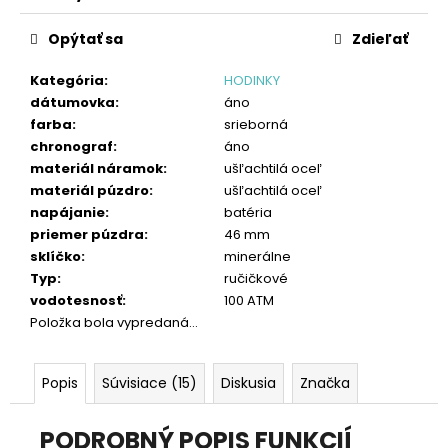
č
Jednotková
a
cena:
Opýtať sa
Zdieľať
m
e
Kategória
:
HODINKY
dátumovka
:
áno
farba
:
srieborná
chronograf
:
áno
materiál náramok
:
ušľachtilá oceľ
materiál púzdro
:
ušľachtilá oceľ
napájanie
:
batéria
priemer púzdra
:
46 mm
sklíčko
:
minerálne
Typ
:
ručičkové
vodotesnosť
:
100 ATM
Položka bola vypredaná…
Popis
Súvisiace (15)
Diskusia
Značka
PODROBNÝ POPIS FUNKCIÍ