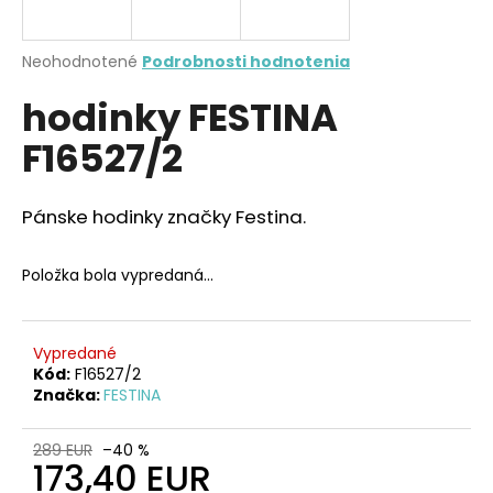
á
j
Priemerné
Neohodnotené
Podrobnosti hodnotenia
s
hodnotenie
hodinky FESTINA
produktu
ť
je
?
F16527/2
0,0
z
5
hviezdičiek.
Pánske hodinky značky Festina.
HĽADAŤ
Položka bola vypredaná…
O
Vypredané
d
Kód:
F16527/2
Značka:
FESTINA
p
o
r
289 EUR
–40 %
173,40 EUR
ú