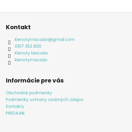
Z
á
Kontakt
p
ä
klenotymacado1
@
gmail.com
t
0917 353 800
i
Klenoty Macado
e
klenotymacado
Informácie pre vás
Obchodné podmienky
Podmienky ochrany osobných údajov
Kontakty
PREDAJNE