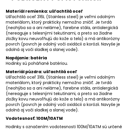
Materiál remienka:
ušľachtilá oceľ
Ušľachtilá oceľ 316L (Stainless steel) je veľmi odolným
materiálom, ktorý prakticky nemožno zničiť. Je tvrdá
(neohýba sa a ani neláme), farebne stála, antialergická
(nereaguje s telesnými tekutinami, a preto sa žiadne
zložky kovu neuvoľňujú do kože a tela) a má antikorózny
povrch (povrch je odolný voči oxidácii a korózii. Navyše je
odolná aj voči sladkej a slanej vode).
Napájanie: batéria
Hodinky sú poháňané batériou.
Materiál púzdra: ušľachtilá oceľ
Ušľachtilá oceľ 316L (Stainless steel) je veľmi odolným
materiálom, ktorý prakticky nemožno zničiť. Je tvrdá
(neohýba sa a ani neláme), farebne stála, antialergická
(nereaguje s telesnými tekutinami, a preto sa žiadne
zložky kovu neuvoľňujú do kože a tela) a má antikorózny
povrch (povrch je odolný voči oxidácii a korózii. Navyše je
odolná aj voči sladkej a slanej vode).
Vodotesnosť: 100M/10ATM
Hodinky s označením vodotesnosti 100M/10ATM sú určené