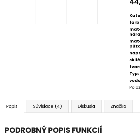
44
Jedn
D
cena
Kate
far
mate
A
nár
mate
púz
napá
R
sklí
tvar
Typ
:
M
vodo
Polo
O
Popis
Súvisiace (4)
Diskusia
Značka
PODROBNÝ POPIS FUNKCIÍ