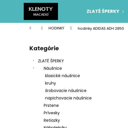
K
Prejsť
na
o
ZLATÉ ŠPERKY
obsah
Späť
Späť
š
do
do
í
Domov
HODINKY
hodinky ADIDAS ADH 2850
k
obchodu
obchodu
B
o
Kategórie
Preskočiť
č
kategórie
n
ZLATÉ ŠPERKY
ý
Náušnice
p
klasické náušnice
a
kruhy
n
šrobovacie náušnice
e
napichovacie náušnice
l
Prstene
Prívesky
Retiazky
Náhrdelníky