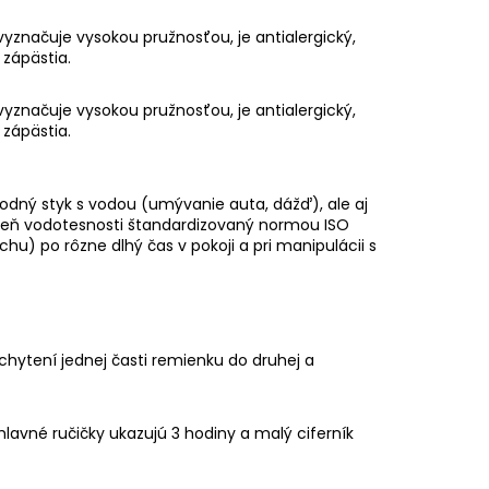
vyznačuje vysokou pružnosťou, je antialergický,
 zápästia.
vyznačuje vysokou pružnosťou, je antialergický,
 zápästia.
dný styk s vodou (umývanie auta, dážď), ale aj
peň vodotesnosti štandardizovaný normou ISO
uchu) po rôzne dlhý čas v pokoji a pri manipulácii s
chytení jednej časti remienku do druhej a
lavné ručičky ukazujú 3 hodiny a malý ciferník