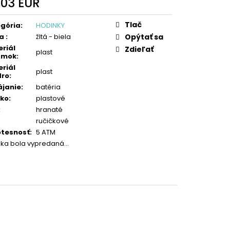
,03 EUR
otková
:
Tlač
gória
:
HODINKY
ba
:
žltá - biela
Opýtať sa
riál
Zdieľať
plast
amok
:
riál
plast
dro
:
janie
:
batéria
čko
:
plastové
:
hranaté
ručičkové
tesnosť
:
5 ATM
žka bola vypredaná…