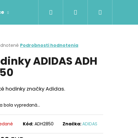
Hľadať
Prihlásenie
Nákupný
ce
Prstene
Prívesky
Retiazky
Náhr
košík
erné
dnotené
Podrobnosti hodnotenia
tenie
dinky ADIDAS ADH
ktu
50
ičiek.
é hodinky značky Adidas.
ka bola vypredaná…
edané
Kód:
ADH2850
Značka:
ADIDAS