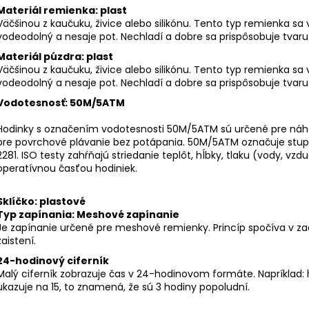
Materiál remienka: plast
Väčšinou z kaučuku, živice alebo silikónu. Tento typ remienka sa 
vodeodolný a nesaje pot. Nechladí a dobre sa prispôsobuje tvaru
Materiál púzdra:
plast
Väčšinou z kaučuku, živice alebo silikónu. Tento typ remienka sa 
vodeodolný a nesaje pot. Nechladí a dobre sa prispôsobuje tvaru
Vodotesnosť: 50M/5ATM
Hodinky s označením vodotesnosti 50M/5ATM sú určené pre náho
pre povrchové plávanie bez potápania. 50M/5ATM označuje stu
2281. ISO testy zahŕňajú striedanie teplôt, hĺbky, tlaku (vody, vzd
operatívnou časťou hodiniek.
Sklíčko: plastové
Typ zapínania: Meshové zapínanie
Je zapínanie určené pre meshové remienky. Princíp spočíva v za
zaistení.
24-hodinový ciferník
Malý ciferník zobrazuje čas v 24-hodinovom formáte. Napríklad: h
ukazuje na 15, to znamená, že sú 3 hodiny popoludní.