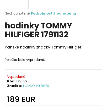
A
á
j
R
Priemerné
Neohodnotené
Podrobnosti hodnotenia
s
hodnotenie
hodinky TOMMY
produktu
M
ť
je
?
HILFIGER 1791132
0,0
O
z
5
hviezdičiek.
Pánske hodinky značky Tommy Hilfiger.
HĽADAŤ
Položka bola vypredaná…
O
Vypredané
d
Kód:
1791132
Značka:
TOMMY HILFIGER
p
o
189 EUR
r
ú
Jednotková