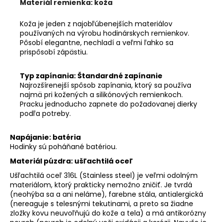
Materiál remienka: koža
Koža je jeden z najobľúbenejších materiálov
používaných na výrobu hodinárskych remienkov.
Pôsobí elegantne, nechladí a veľmi ľahko sa
prispôsobí zápästiu.
Typ zapínania: Štandardné zapínanie
Najrozšírenejší spôsob zapínania, ktorý sa používa
najmä pri kožených a silikónových remienkoch.
Pracku jednoducho zapnete do požadovanej dierky
podľa potreby.
Napájanie: batéria
Hodinky sú poháňané batériou.
Materiál púzdra: ušľachtilá oceľ
Ušľachtilá oceľ 316L (Stainless steel) je veľmi odolným
materiálom, ktorý prakticky nemožno zničiť. Je tvrdá
(neohýba sa a ani neláme), farebne stála, antialergická
(nereaguje s telesnými tekutinami, a preto sa žiadne
zložky kovu neuvoľňujú do kože a tela) a má antikorózny