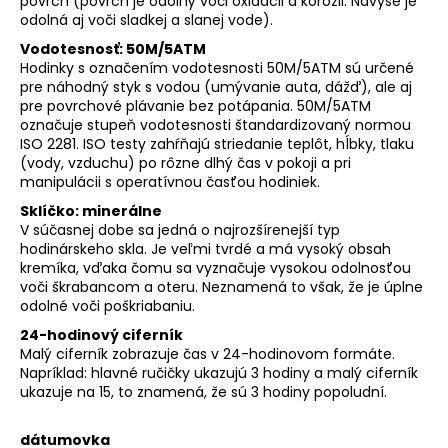
povrch (povrch je odolný voči oxidácii a korózii. Navyše je
odolná aj voči sladkej a slanej vode).
Vodotesnosť: 50M/5ATM
Hodinky s označením vodotesnosti 50M/5ATM sú určené
pre náhodný styk s vodou (umývanie auta, dážď), ale aj
pre povrchové plávanie bez potápania. 50M/5ATM
označuje stupeň vodotesnosti štandardizovaný normou
ISO 2281. ISO testy zahŕňajú striedanie teplôt, hĺbky, tlaku
(vody, vzduchu) po rôzne dlhý čas v pokoji a pri
manipulácii s operatívnou časťou hodiniek.
Sklíčko: minerálne
V súčasnej dobe sa jedná o najrozšírenejší typ
hodinárskeho skla. Je veľmi tvrdé a má vysoký obsah
kremíka, vďaka čomu sa vyznačuje vysokou odolnosťou
voči škrabancom a oteru. Neznamená to však, že je úplne
odolné voči poškriabaniu.
24-hodinový ciferník
Malý ciferník zobrazuje čas v 24-hodinovom formáte.
Napríklad: hlavné ručičky ukazujú 3 hodiny a malý ciferník
ukazuje na 15, to znamená, že sú 3 hodiny popoludní.
dátumovka