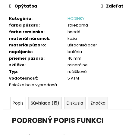
č
cena:
Opýtať sa
Zdieľať
a
m
Kategória
:
HODINKY
e
farba púzdra
:
strieborná
farba remienka
:
hnedá
materiál náramok
:
koža
materiál púzdro
:
ušľachtilá oceľ
napájanie
:
batéria
priemer púzdra
:
46 mm
sklíčko
:
minerálne
Typ
:
ručičkové
vodotesnosť
:
5 ATM
Položka bola vypredaná…
Popis
Súvisiace (15)
Diskusia
Značka
PODROBNÝ POPIS FUNKCI