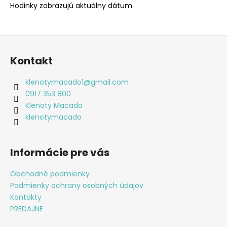
Hodinky zobrazujú aktuálny dátum.
Z
á
Kontakt
p
ä
klenotymacado1
@
gmail.com
t
0917 353 800
i
Klenoty Macado
e
klenotymacado
Informácie pre vás
Obchodné podmienky
Podmienky ochrany osobných údajov
Kontakty
PREDAJNE