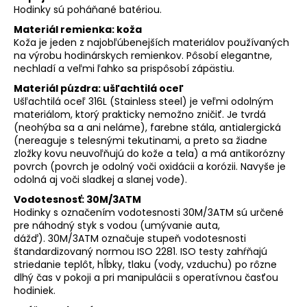
Hodinky sú poháňané batériou.
Materiál remienka: koža
Koža je jeden z najobľúbenejších materiálov používaných
na výrobu hodinárskych remienkov. Pôsobí elegantne,
nechladí a veľmi ľahko sa prispôsobí zápästiu.
Materiál púzdra: ušľachtilá oceľ
Ušľachtilá oceľ 316L (Stainless steel) je veľmi odolným
materiálom, ktorý prakticky nemožno zničiť. Je tvrdá
(neohýba sa a ani neláme), farebne stála, antialergická
(nereaguje s telesnými tekutinami, a preto sa žiadne
zložky kovu neuvoľňujú do kože a tela) a má antikorózny
povrch (povrch je odolný voči oxidácii a korózii. Navyše je
odolná aj voči sladkej a slanej vode).
Vodotesnosť: 30M/3ATM
Hodinky s označením vodotesnosti 30M/3ATM sú určené
pre náhodný styk s vodou (umývanie auta,
dážď). 30M/3ATM označuje stupeň vodotesnosti
štandardizovaný normou ISO 2281. ISO testy zahŕňajú
striedanie teplôt, hĺbky, tlaku (vody, vzduchu) po rôzne
dlhý čas v pokoji a pri manipulácii s operatívnou časťou
hodiniek.