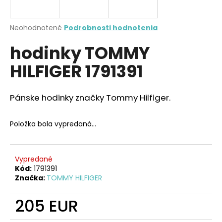
A
á
j
R
Priemerné
Neohodnotené
Podrobnosti hodnotenia
s
hodnotenie
hodinky TOMMY
produktu
M
ť
je
?
HILFIGER 1791391
0,0
O
z
5
hviezdičiek.
Pánske hodinky značky Tommy Hilfiger.
HĽADAŤ
Položka bola vypredaná…
O
Vypredané
d
Kód:
1791391
Značka:
TOMMY HILFIGER
p
o
205 EUR
r
ú
Jednotková