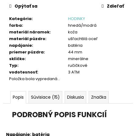
č
cena:
Opýtať sa
Zdieľať
a
m
Kategória
:
HODINKY
e
farba
:
hnedá/modrá
materiál náramok
:
koža
materiál púzdro
:
ušľachtilá oceľ
napájanie
:
batéria
priemer púzdra
:
44 mm
sklíčko
:
minerálne
Typ
:
ručičkové
vodotesnosť
:
3 ATM
Položka bola vypredaná…
Popis
Súvisiace (15)
Diskusia
Značka
PODROBNÝ POPIS FUNKCIÍ
Napájanie: batéria