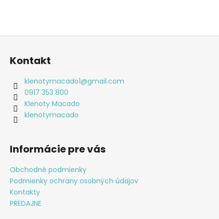
Z
á
Kontakt
p
ä
klenotymacado1
@
gmail.com
t
0917 353 800
i
Klenoty Macado
e
klenotymacado
Informácie pre vás
Obchodné podmienky
Podmienky ochrany osobných údajov
Kontakty
PREDAJNE