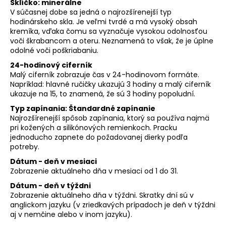
Sklíčko: minerálne
V súčasnej dobe sa jedná o najrozšírenejší typ
hodinárskeho skla. Je veľmi tvrdé a má vysoký obsah
kremíka, vďaka čomu sa vyznačuje vysokou odolnosťou
voči škrabancom a oteru. Neznamená to však, že je úplne
odolné voči poškriabaniu.
24-hodinový ciferník
Malý ciferník zobrazuje čas v 24-hodinovom formáte.
Napríklad: hlavné ručičky ukazujú 3 hodiny a malý ciferník
ukazuje na 15, to znamená, že sú 3 hodiny popoludní.
Typ zapínania: Štandardné zapínanie
Najrozšírenejší spôsob zapínania, ktorý sa používa najmä
pri kožených a silikónových remienkoch. Pracku
jednoducho zapnete do požadovanej dierky podľa
potreby.
Dátum - deň v mesiaci
Zobrazenie aktuálneho dňa v mesiaci od 1 do 31.
Dátum - deň v týždni
Zobrazenie aktuálneho dňa v týždni. Skratky dní sú v
anglickom jazyku (v zriedkavých prípadoch je deň v týždni
aj v nemčine alebo v inom jazyku).