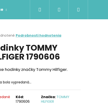
Hľadať
Prihlásenie
Nákupný
ce
Prstene
Prívesky
Retiazky
Náhr
košík
erné
dnotené
Podrobnosti hodnotenia
tenie
dinky TOMMY
ktu
LFIGER 1790606
ičiek.
e hodinky značky Tommy Hilfiger.
ka bola vypredaná…
edané
Kód:
Značka:
TOMMY
1790606
HILFIGER