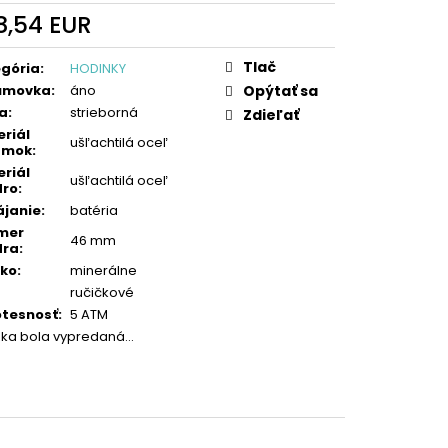
8,54 EUR
otková
:
Tlač
gória
:
HODINKY
umovka
:
áno
Opýtať sa
a
:
strieborná
Zdieľať
riál
ušľachtilá oceľ
amok
:
riál
ušľachtilá oceľ
dro
:
janie
:
batéria
mer
46 mm
dra
:
čko
:
minerálne
ručičkové
tesnosť
:
5 ATM
žka bola vypredaná…