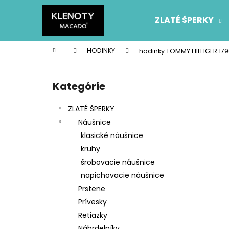
K
Prejsť
na
o
ZLATÉ ŠPERKY
obsah
Späť
Späť
š
do
do
í
Domov
HODINKY
hodinky TOMMY HILFIGER 17
k
obchodu
obchodu
B
o
Kategórie
Preskočiť
č
kategórie
n
ZLATÉ ŠPERKY
ý
Náušnice
p
klasické náušnice
a
kruhy
n
šrobovacie náušnice
e
napichovacie náušnice
l
Prstene
Prívesky
Retiazky
Náhrdelníky