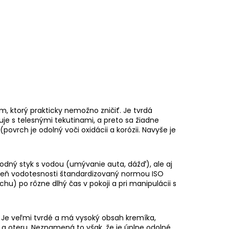
m, ktorý prakticky nemožno zničiť. Je tvrdá
je s telesnými tekutinami, a preto sa žiadne
ovrch je odolný voči oxidácii a korózii. Navyše je
dný styk s vodou (umývanie auta, dážď), ale aj
peň vodotesnosti štandardizovaný normou ISO
uchu) po rôzne dlhý čas v pokoji a pri manipulácii s
a. Je veľmi tvrdé a má vysoký obsah kremíka,
 oteru. Neznamená to však, že je úplne odolné