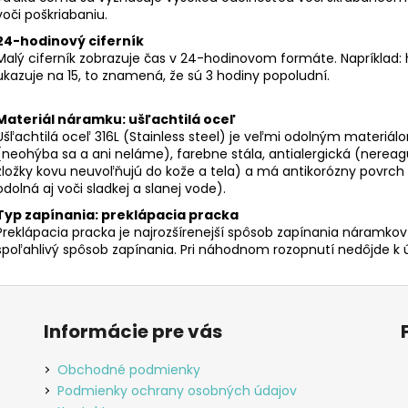
voči poškriabaniu.
24-hodinový ciferník
Malý ciferník zobrazuje čas v 24-hodinovom formáte. Napríklad: h
ukazuje na 15, to znamená, že sú 3 hodiny popoludní.
Materiál náramku: ušľachtilá oceľ
Ušľachtilá oceľ 316L (Stainless steel) je veľmi odolným materiálo
(neohýba sa a ani neláme), farebne stála, antialergická (nereagu
zložky kovu neuvoľňujú do kože a tela) a má antikorózny povrch (p
odolná aj voči sladkej a slanej vode).
Typ zapínania: preklápacia pracka
Preklápacia pracka je najrozšírenejší spôsob zapínania náramko
spoľahlivý spôsob zapínania. Pri náhodnom rozopnutí nedôjde k 
Informácie pre vás
Obchodné podmienky
Podmienky ochrany osobných údajov