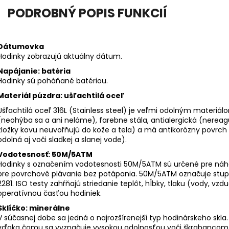
PODROBNÝ POPIS FUNKCIÍ
Dátumovka
Hodinky zobrazujú aktuálny dátum.
Napájanie: batéria
Hodinky sú poháňané batériou.
Materiál púzdra: ušľachtilá oceľ
Ušľachtilá oceľ 316L (Stainless steel) je veľmi odolným materiálo
(neohýba sa a ani neláme), farebne stála, antialergická (nereagu
zložky kovu neuvoľňujú do kože a tela) a má antikorózny povrch (p
odolná aj voči sladkej a slanej vode).
Vodotesnosť: 50M/5ATM
Hodinky s označením vodotesnosti 50M/5ATM sú určené pre náho
pre povrchové plávanie bez potápania. 50M/5ATM označuje stu
2281. ISO testy zahŕňajú striedanie teplôt, hĺbky, tlaku (vody, vzd
operatívnou časťou hodiniek.
Sklíčko: minerálne
V súčasnej dobe sa jedná o najrozšírenejší typ hodinárskeho skl
vďaka čomu sa vyznačuje vysokou odolnosťou voči škrabancom a