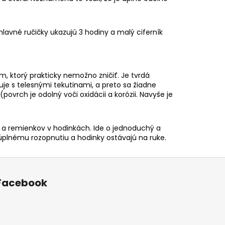
lavné ručičky ukazujú 3 hodiny a malý ciferník
m, ktorý prakticky nemožno zničiť. Je tvrdá
je s telesnými tekutinami, a preto sa žiadne
ovrch je odolný voči oxidácii a korózii. Navyše je
v a remienkov v hodinkách. Ide o jednoduchý a
úplnému rozopnutiu a hodinky ostávajú na ruke.
Facebook