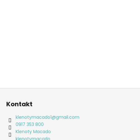
Z
á
Kontakt
p
ä
klenotymacado1
@
gmail.com
t
0917 353 800
i
Klenoty Macado
klenotymacado