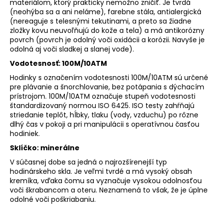
materiálom, ktorý prakticky nemožno zničiť. Je tvrdá
(neohýba sa a ani neláme), farebne stála, antialergická
(nereaguje s telesnými tekutinami, a preto sa žiadne
zložky kovu neuvoľňujú do kože a tela) a má antikorózny
povrch (povrch je odolný voči oxidácii a korózii. Navyše je
odolná aj voči sladkej a slanej vode).
Vodotesnosť: 100M/10ATM
Hodinky s označením vodotesnosti 100M/10ATM sú určené
pre plávanie a šnorchlovanie, bez potápania s dýchacím
prístrojom. 100M/10ATM označuje stupeň vodotesnosti
štandardizovaný normou ISO 6425. ISO testy zahŕňajú
striedanie teplôt, hĺbky, tlaku (vody, vzduchu) po rôzne
dlhý čas v pokoji a pri manipulácii s operatívnou časťou
hodiniek.
Sklíčko: minerálne
V súčasnej dobe sa jedná o najrozšírenejší typ
hodinárskeho skla. Je veľmi tvrdé a má vysoký obsah
kremíka, vďaka čomu sa vyznačuje vysokou odolnosťou
voči škrabancom a oteru. Neznamená to však, že je úplne
odolné voči poškriabaniu.