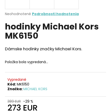
á
j
Priemerné
Neohodnotené
Podrobnosti hodnotenia
s
hodnotenie
hodinky Michael Kors
produktu
ť
je
?
MK6150
0,0
z
5
hviezdičiek.
Dámske hodinky značky Michael Kors.
HĽADAŤ
Položka bola vypredaná…
O
Vypredané
d
Kód:
MK6150
Značka:
MICHAEL KORS
p
o
r
389 EUR
–29 %
273 EUR
ú