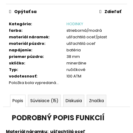
č
Jednotková
a
cena:
Opýtať sa
Zdieľať
m
e
Kategória
:
HODINKY
farba
:
strieborná/modrá
materiál náramok
:
ušľachtilá oceľ/plast
materiál púzdro
:
ušľachtilá oceľ
napájanie
:
batéria
priemer púzdra
:
38 mm
sklíčko
:
minerálne
Typ
:
ručičkové
vodotesnosť
:
100 ATM
Položka bola vypredaná…
Popis
Súvisiace (15)
Diskusia
Značka
PODROBNÝ POPIS FUNKCIÍ
Materiál náramku:
ušľachtilá oceľ