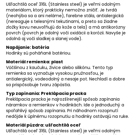
Ušľachtilá oceľ 316L (Stainless steel) je veľmi odolným
materiálom, ktorý prakticky nemožno zničiť. Je tvrdá
(neohýba sa a ani neláme), farebne stála, antialergická
(nereaguje s telesnými tekutinami, a preto sa žiadne
zložky kovu neuvoľňujú do kože a tela) a má antikorózny
povrch (povrch je odolný voči oxidácii a korózii. Navyše je
odolná aj voči sladkej a slanej vode).
Napájanie: batéria
Hodinky sú poháňané batériou.
Materiál remienka: plast
Väčšinou z kaučuku, živice alebo silikónu. Tento typ
remienka sa vyznačuje vysokou pružnosťou, je
antialergický, vodeodolný a nesaje pot. Nechladí a dobre
sa prispôsobuje tvaru zápästia.
Typ zapínania: Preklápacia pracka
Preklápacia pracka je najrozšírenejší spôsob zapínania
náramkov a remienkov v hodinkách. Ide o jednoduchý a
spoľahlivý spôsob zapínania. Pri náhodnom rozopnutí
nedôjde k úplnému rozopnutiu a hodinky ostávajú na ruke.
Materiál púzdra: ušľachtilá oceľ
Ušľachtilá oceľ 316L (Stainless steel) je veľmi odolným