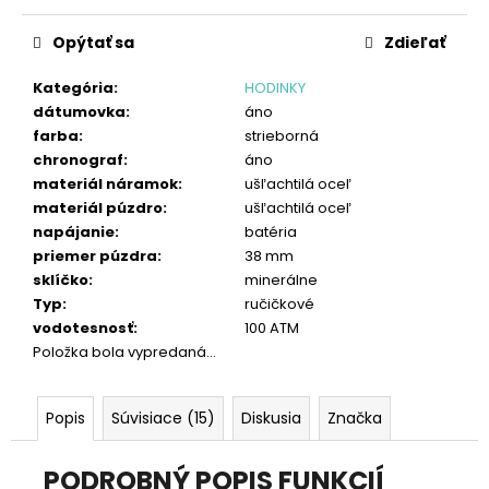
č
Jednotková
a
cena:
Opýtať sa
Zdieľať
m
e
Kategória
:
HODINKY
dátumovka
:
áno
farba
:
strieborná
chronograf
:
áno
materiál náramok
:
ušľachtilá oceľ
materiál púzdro
:
ušľachtilá oceľ
napájanie
:
batéria
priemer púzdra
:
38 mm
sklíčko
:
minerálne
Typ
:
ručičkové
vodotesnosť
:
100 ATM
Položka bola vypredaná…
Popis
Súvisiace (15)
Diskusia
Značka
PODROBNÝ POPIS FUNKCIÍ