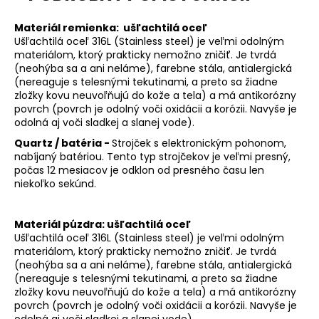
Materiál remienka:
ušľachtilá oceľ
Ušľachtilá oceľ 316L (Stainless steel) je veľmi odolným
materiálom, ktorý prakticky nemožno zničiť. Je tvrdá
(neohýba sa a ani neláme), farebne stála, antialergická
(nereaguje s telesnými tekutinami, a preto sa žiadne
zložky kovu neuvoľňujú do kože a tela) a má antikorózny
povrch (povrch je odolný voči oxidácii a korózii. Navyše je
odolná aj voči sladkej a slanej vode).
Quartz / batéria -
Strojček s elektronickým pohonom,
nabíjaný batériou. Tento typ strojčekov je veľmi presný,
počas 12 mesiacov je odklon od presného času len
niekoľko sekúnd.
Materiál púzdra: ušľachtilá oceľ
Ušľachtilá oceľ 316L (Stainless steel) je veľmi odolným
materiálom, ktorý prakticky nemožno zničiť. Je tvrdá
(neohýba sa a ani neláme), farebne stála, antialergická
(nereaguje s telesnými tekutinami, a preto sa žiadne
zložky kovu neuvoľňujú do kože a tela) a má antikorózny
povrch (povrch je odolný voči oxidácii a korózii. Navyše je
odolná aj voči sladkej a slanej vode).