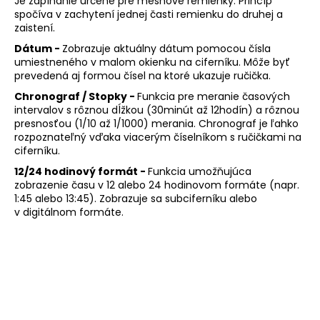
Je zapínanie určené pre meshové remienky. Princíp
spočíva v zachytení jednej časti remienku do druhej a
zaistení.
Dátum -
Zobrazuje aktuálny dátum pomocou čísla
umiestneného v malom okienku na ciferníku. Môže byť
prevedená aj formou čísel na ktoré ukazuje ručička.
Chronograf / Stopky -
Funkcia pre meranie časových
intervalov s rôznou dĺžkou (30minút až 12hodín) a rôznou
presnosťou (1/10 až 1/1000) merania. Chronograf je ľahko
rozpoznateľný vďaka viacerým číselníkom s ručičkami na
ciferníku.
12/24 hodinový formát -
Funkcia umožňujúca
zobrazenie času v 12 alebo 24 hodinovom formáte (napr.
1:45 alebo 13:45). Zobrazuje sa subciferníku alebo
v digitálnom formáte.