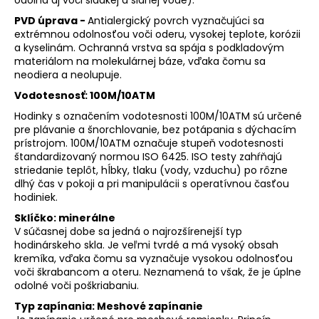
PVD úprava -
Antialergický povrch vyznačujúci sa
extrémnou odolnosťou voči oderu, vysokej teplote, korózii
a kyselinám. Ochranná vrstva sa spája s podkladovým
materiálom na molekulárnej báze, vďaka čomu sa
neodiera a neolupuje.
Vodotesnosť: 100M/10ATM
Hodinky s označením vodotesnosti 100M/10ATM sú určené
pre plávanie a šnorchlovanie, bez potápania s dýchacím
prístrojom. 100M/10ATM označuje stupeň vodotesnosti
štandardizovaný normou ISO 6425. ISO testy zahŕňajú
striedanie teplôt, hĺbky, tlaku (vody, vzduchu) po rôzne
dlhý čas v pokoji a pri manipulácii s operatívnou časťou
hodiniek.
Sklíčko: minerálne
V súčasnej dobe sa jedná o najrozšírenejší typ
hodinárskeho skla. Je veľmi tvrdé a má vysoký obsah
kremíka, vďaka čomu sa vyznačuje vysokou odolnosťou
voči škrabancom a oteru. Neznamená to však, že je úplne
odolné voči poškriabaniu.
Typ zapínania: Meshové zapínanie