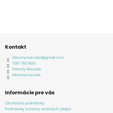
Z
á
Kontakt
p
ä
klenotymacado1
@
gmail.com
t
0917 353 800
i
Klenoty Macado
e
klenotymacado
Informácie pre vás
Obchodné podmienky
Podmienky ochrany osobných údajov