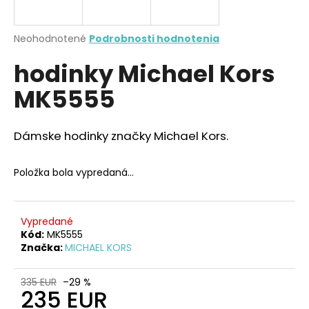
á
j
Priemerné
Neohodnotené
Podrobnosti hodnotenia
s
hodnotenie
hodinky Michael Kors
produktu
ť
je
?
MK5555
0,0
z
5
hviezdičiek.
Dámske hodinky značky Michael Kors.
HĽADAŤ
Položka bola vypredaná…
O
Vypredané
d
Kód:
MK5555
Značka:
MICHAEL KORS
p
o
r
335 EUR
–29 %
235 EUR
ú