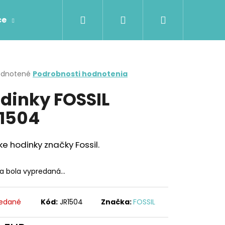
Hľadať
Prihlásenie
Nákupný
ce
Prstene
Prívesky
Retiazky
Náhr
košík
erné
dnotené
Podrobnosti hodnotenia
tenie
dinky FOSSIL
ktu
1504
ičiek.
e hodinky značky Fossil.
ka bola vypredaná…
edané
Kód:
JR1504
Značka:
FOSSIL