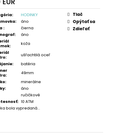
9 EUR
otková
:
Tlač
gória
:
HODINKY
umovka
:
áno
Opýtať sa
ba
:
čierna
Zdieľať
nograf
:
áno
riál
koža
amok
:
riál
ušľachtilá oceľ
dro
:
janie
:
batéria
mer
49mm
dra
:
čko
:
minerálne
ky
:
áno
ručičkové
tesnosť
:
10 ATM
žka bola vypredaná…