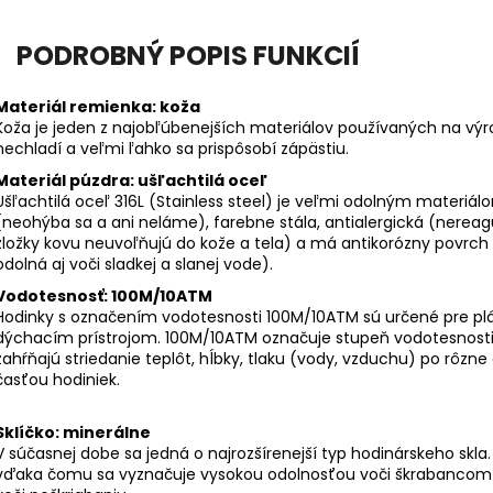
PODROBNÝ POPIS FUNKCIÍ
Materiál remienka: koža
Koža je jeden z najobľúbenejších materiálov používaných na vý
nechladí a veľmi ľahko sa prispôsobí zápästiu.
Materiál púzdra: ušľachtilá oceľ
Ušľachtilá oceľ 316L (Stainless steel) je veľmi odolným materiálo
(neohýba sa a ani neláme), farebne stála, antialergická (nereagu
zložky kovu neuvoľňujú do kože a tela) a má antikorózny povrch (p
odolná aj voči sladkej a slanej vode).
Vodotesnosť: 100M/10ATM
Hodinky s označením vodotesnosti 100M/10ATM sú určené pre plá
dýchacím prístrojom. 100M/10ATM označuje stupeň vodotesnosti
zahŕňajú striedanie teplôt, hĺbky, tlaku (vody, vzduchu) po rôzne 
časťou hodiniek.
Sklíčko: minerálne
V súčasnej dobe sa jedná o najrozšírenejší typ hodinárskeho skl
vďaka čomu sa vyznačuje vysokou odolnosťou voči škrabancom a