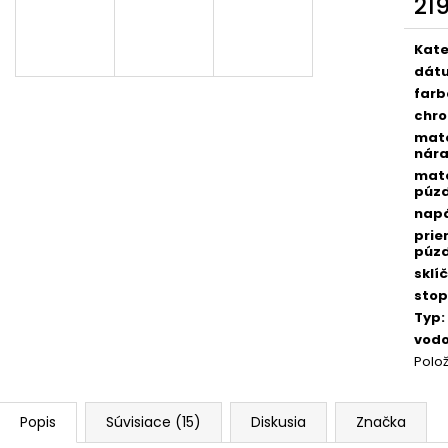
21
Jedn
D
cena
Kate
dát
far
A
chro
mate
nár
R
mate
púz
napá
prie
M
púz
sklí
stop
O
Typ
:
vodo
Polo
Popis
Súvisiace (15)
Diskusia
Značka