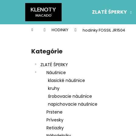
K
Prejsť
na
o
ZLATÉ ŠPERKY
obsah
Späť
Späť
š
do
do
í
Domov
HODINKY
hodinky FOSSIL JR1504
k
obchodu
obchodu
B
o
Kategórie
Preskočiť
č
kategórie
n
ZLATÉ ŠPERKY
ý
Náušnice
p
klasické náušnice
a
kruhy
n
šrobovacie náušnice
e
napichovacie náušnice
l
Prstene
Prívesky
Retiazky
Náhrdelníky