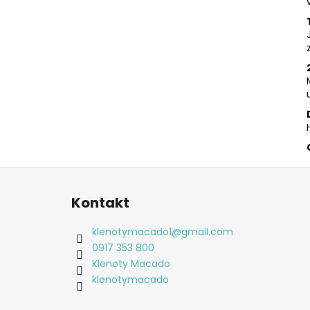
Z
á
Kontakt
p
ä
klenotymacado1
@
gmail.com
t
0917 353 800
i
Klenoty Macado
e
klenotymacado