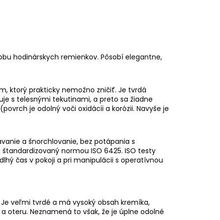
robu hodinárskych remienkov. Pôsobí elegantne,
m, ktorý prakticky nemožno zničiť. Je tvrdá
je s telesnými tekutinami, a preto sa žiadne
ovrch je odolný voči oxidácii a korózii. Navyše je
vanie a šnorchlovanie, bez potápania s
 štandardizovaný normou ISO 6425. ISO testy
dlhý čas v pokoji a pri manipulácii s operatívnou
a. Je veľmi tvrdé a má vysoký obsah kremíka,
 oteru. Neznamená to však, že je úplne odolné