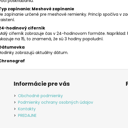
voči poškriabaniu.
Typ zapínania: Meshové zapínanie
Je zapínanie určené pre meshové remienky. Princíp spočíva v za
zaistení.
24-hodinový ciferník
Malý ciferník zobrazuje čas v 24-hodinovom formáte. Napríklad: h
ukazuje na 15, to znamená, že sú 3 hodiny popoludní.
Dátumovka
Hodinky zobrazujú aktuálny dátum.
Chronograf
Informácie pre vás
Obchodné podmienky
Podmienky ochrany osobných údajov
Kontakty
PREDAJNE