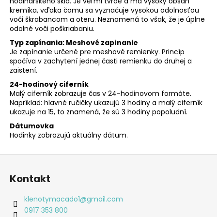
hodinárskeho skla. Je veľmi tvrdé a má vysoký obsah
kremíka, vďaka čomu sa vyznačuje vysokou odolnosťou
voči škrabancom a oteru. Neznamená to však, že je úplne
odolné voči poškriabaniu.
Typ zapínania: Meshové zapínanie
Je zapínanie určené pre meshové remienky. Princíp
spočíva v zachytení jednej časti remienku do druhej a
zaistení.
24-hodinový ciferník
Malý ciferník zobrazuje čas v 24-hodinovom formáte.
Napríklad: hlavné ručičky ukazujú 3 hodiny a malý ciferník
ukazuje na 15, to znamená, že sú 3 hodiny popoludní.
Dátumovka
Hodinky zobrazujú aktuálny dátum.
Z
á
Kontakt
p
ä
klenotymacado1
@
gmail.com
t
0917 353 800