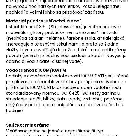
Koža je jeden z najobľúbenejších materiálov používaných
na výrobu hodinárskych remienkov. Pôsobí elegantne,
nechladí a veľmi ľahko sa prispôsobí zápästiu.
Materiál púzdra: ušľachtilá oceľ
Ušľachtilá oceľ 316L (Stainless steel) je veľmi odolným
materiálom, ktorý prakticky nemožno zničiť. Je tvrdá
(neohýba sa a ani neláme), farebne stála, antialergická
(nereaguje s telesnými tekutinami, a preto sa žiadne
zložky kovu neuvoľňujú do kože a tela) a má antikorózny
povrch (povrch je odolný voči oxidácii a korózii. Navyše je
odolná aj voči sladkej a slanej vode).
Vodotesnosť: 100M/10ATM
Hodinky s označením vodotesnosti 100M/10ATM sú určené
pre plávanie a šnorchlovanie, bez potápania s dýchacím
prístrojom. 100M/10ATM označuje stupeň vodotesnosti
štandardizovaný normou ISO 6425. ISO testy zahŕňajú
striedanie teplôt, hĺbky, tlaku (vody, vzduchu) po rôzne
dlhý čas v pokoji a pri manipulácii s operatívnou časťou
hodiniek.
Sklíčko: minerálne
V súčasnej dobe sa jedná o najrozšírenejší typ