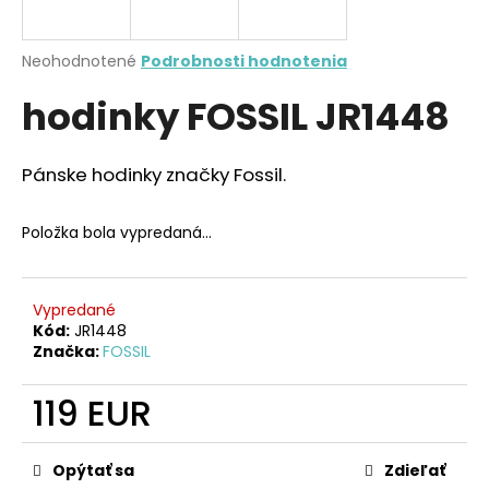
A
á
j
R
Priemerné
Neohodnotené
Podrobnosti hodnotenia
s
hodnotenie
hodinky FOSSIL JR1448
produktu
M
ť
je
?
0,0
O
z
Pánske hodinky značky Fossil.
5
hviezdičiek.
Položka bola vypredaná…
HĽADAŤ
Vypredané
Kód:
JR1448
O
Značka:
FOSSIL
d
p
119 EUR
o
Jednotková
r
cena:
ú
Opýtať sa
Zdieľať