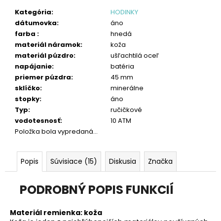
č
a
Kategória
:
HODINKY
m
dátumovka
:
áno
e
farba
:
hnedá
materiál náramok
:
koža
materiál púzdro
:
ušľachtilá oceľ
napájanie
:
batéria
priemer púzdra
:
45 mm
sklíčko
:
minerálne
stopky
:
áno
Typ
:
ručičkové
vodotesnosť
:
10 ATM
Položka bola vypredaná…
Popis
Súvisiace (15)
Diskusia
Značka
PODROBNÝ POPIS FUNKCIÍ
Materiál remienka: koža