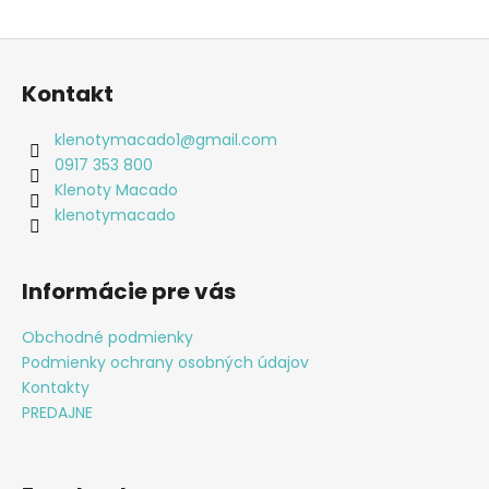
Z
á
Kontakt
p
ä
klenotymacado1
@
gmail.com
t
0917 353 800
i
Klenoty Macado
e
klenotymacado
Informácie pre vás
Obchodné podmienky
Podmienky ochrany osobných údajov
Kontakty
PREDAJNE