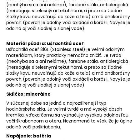
(neohýba sa a ani neláme), farebne stála, antialergická
(nereaguje s telesnými tekutinami, a preto sa žiadne
zložky kovu neuvoľňujú do kože a tela) a má antikorózny
povrch (povrch je odolný voči oxidácii a korózii. Navyše je
odolná aj voči sladkej a slanej vode).
Materiál púzdra: ušľachtilá oceľ
Ušľachtilá oceľ 316L (Stainless steel) je veľmi odolným
materiálom, ktorý prakticky nemožno zničiť. Je tvrdá
(neohýba sa a ani neláme), farebne stála, antialergická
(nereaguje s telesnými tekutinami, a preto sa žiadne
zložky kovu neuvoľňujú do kože a tela) a má antikorózny
povrch (povrch je odolný voči oxidácii a korózii. Navyše je
odolná aj voči sladkej a slanej vode).
Sklíčko: minerálne
V súčasnej dobe sa jedná o najrozšírenejší typ
hodinárskeho skla. Je veľmi tvrdé a má vysoký obsah
kremíka, vďaka čomu sa vyznačuje vysokou odolnosťou
voči škrabancom a oteru. Neznamená to však, že je úplne
odolné voči poškriabaniu.
Napájanie: batéria