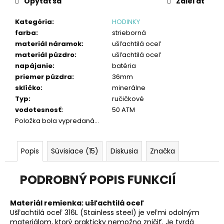
č
Opýtať sa
Zdieľať
a
m
Kategória
:
HODINKY
e
farba
:
strieborná
materiál náramok
:
ušľachtilá oceľ
materiál púzdro
:
ušľachtilá oceľ
napájanie
:
batéria
priemer púzdra
:
36mm
sklíčko
:
minerálne
Typ
:
ručičkové
vodotesnosť
:
50 ATM
Položka bola vypredaná…
Popis
Súvisiace (15)
Diskusia
Značka
PODROBNÝ POPIS FUNKCIÍ
Materiál remienka:
ušľachtilá oceľ
Ušľachtilá oceľ 316L (Stainless steel) je veľmi odolným
materiálom, ktorý prakticky nemožno zničiť. Je tvrdá