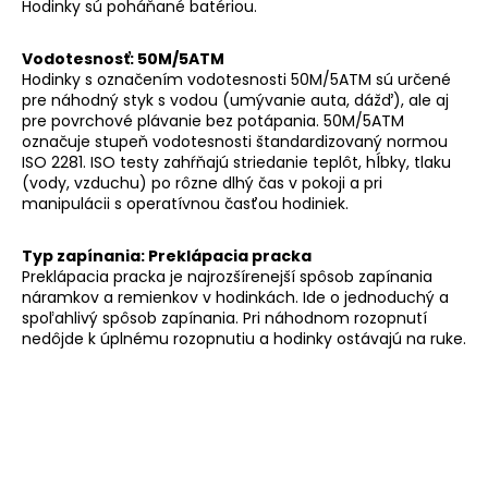
Hodinky sú poháňané batériou.
Vodotesnosť: 50M/5ATM
Hodinky s označením vodotesnosti 50M/5ATM sú určené
pre náhodný styk s vodou (umývanie auta, dážď), ale aj
pre povrchové plávanie bez potápania. 50M/5ATM
označuje stupeň vodotesnosti štandardizovaný normou
ISO 2281. ISO testy zahŕňajú striedanie teplôt, hĺbky, tlaku
(vody, vzduchu) po rôzne dlhý čas v pokoji a pri
manipulácii s operatívnou časťou hodiniek.
Typ zapínania: Preklápacia pracka
Preklápacia pracka je najrozšírenejší spôsob zapínania
náramkov a remienkov v hodinkách. Ide o jednoduchý a
spoľahlivý spôsob zapínania. Pri náhodnom rozopnutí
nedôjde k úplnému rozopnutiu a hodinky ostávajú na ruke.