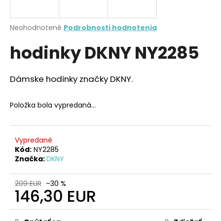
á
j
Priemerné
Neohodnotené
Podrobnosti hodnotenia
s
hodnotenie
hodinky DKNY NY2285
produktu
ť
je
?
0,0
z
Dámske hodinky značky DKNY.
5
hviezdičiek.
Položka bola vypredaná…
HĽADAŤ
Vypredané
Kód:
NY2285
O
Značka:
DKNY
d
p
209 EUR
–30 %
o
146,30 EUR
r
Jednotková
ú
cena: