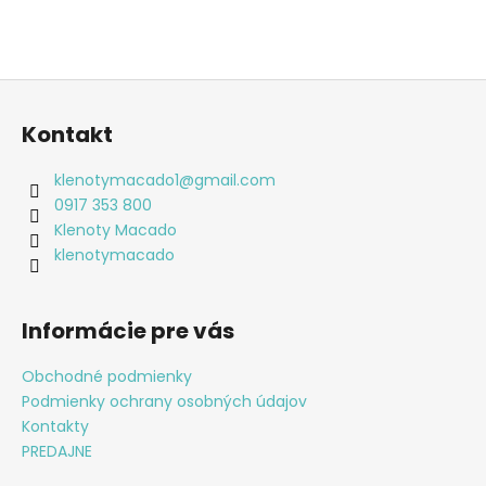
Z
á
Kontakt
p
ä
klenotymacado1
@
gmail.com
t
0917 353 800
i
Klenoty Macado
e
klenotymacado
Informácie pre vás
Obchodné podmienky
Podmienky ochrany osobných údajov
Kontakty
PREDAJNE