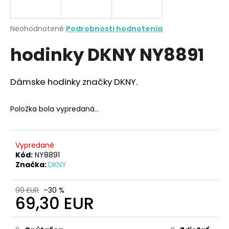
á
j
Priemerné
Neohodnotené
Podrobnosti hodnotenia
s
hodnotenie
hodinky DKNY NY8891
produktu
ť
je
?
0,0
z
Dámske hodinky značky DKNY.
5
hviezdičiek.
Položka bola vypredaná…
HĽADAŤ
Vypredané
Kód:
NY8891
O
Značka:
DKNY
d
p
99 EUR
–30 %
o
69,30 EUR
r
Jednotková
ú
cena: