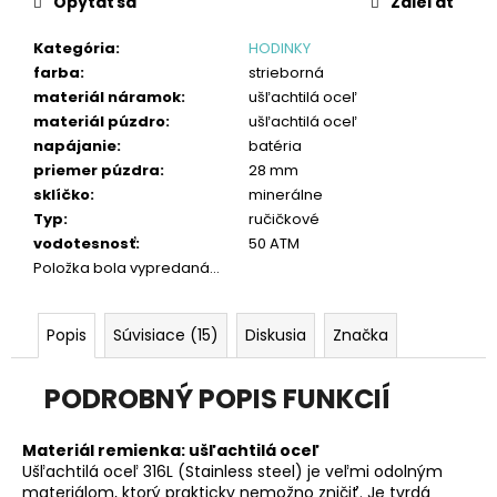
č
Opýtať sa
Zdieľať
a
m
Kategória
:
HODINKY
e
farba
:
strieborná
materiál náramok
:
ušľachtilá oceľ
materiál púzdro
:
ušľachtilá oceľ
napájanie
:
batéria
priemer púzdra
:
28 mm
sklíčko
:
minerálne
Typ
:
ručičkové
vodotesnosť
:
50 ATM
Položka bola vypredaná…
Popis
Súvisiace (15)
Diskusia
Značka
PODROBNÝ POPIS FUNKCIÍ
Materiál remienka:
ušľachtilá oceľ
Ušľachtilá oceľ 316L (Stainless steel) je veľmi odolným
materiálom, ktorý prakticky nemožno zničiť. Je tvrdá