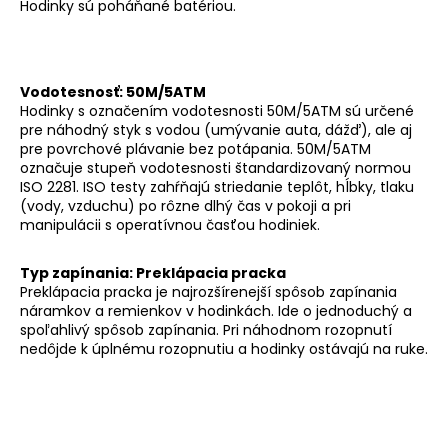
Hodinky sú poháňané batériou.
Vodotesnosť: 50M/5ATM
Hodinky s označením vodotesnosti 50M/5ATM sú určené
pre náhodný styk s vodou (umývanie auta, dážď), ale aj
pre povrchové plávanie bez potápania. 50M/5ATM
označuje stupeň vodotesnosti štandardizovaný normou
ISO 2281. ISO testy zahŕňajú striedanie teplôt, hĺbky, tlaku
(vody, vzduchu) po rôzne dlhý čas v pokoji a pri
manipulácii s operatívnou časťou hodiniek.
Typ zapínania: Preklápacia pracka
Preklápacia pracka je najrozšírenejší spôsob zapínania
náramkov a remienkov v hodinkách. Ide o jednoduchý a
spoľahlivý spôsob zapínania. Pri náhodnom rozopnutí
nedôjde k úplnému rozopnutiu a hodinky ostávajú na ruke.