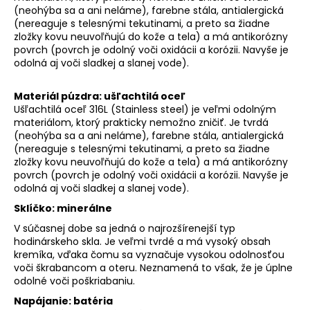
(neohýba sa a ani neláme), farebne stála, antialergická
(nereaguje s telesnými tekutinami, a preto sa žiadne
zložky kovu neuvoľňujú do kože a tela) a má antikorózny
povrch (povrch je odolný voči oxidácii a korózii. Navyše je
odolná aj voči sladkej a slanej vode).
Materiál púzdra: ušľachtilá oceľ
Ušľachtilá oceľ 316L (Stainless steel) je veľmi odolným
materiálom, ktorý prakticky nemožno zničiť. Je tvrdá
(neohýba sa a ani neláme), farebne stála, antialergická
(nereaguje s telesnými tekutinami, a preto sa žiadne
zložky kovu neuvoľňujú do kože a tela) a má antikorózny
povrch (povrch je odolný voči oxidácii a korózii. Navyše je
odolná aj voči sladkej a slanej vode).
Sklíčko: minerálne
V súčasnej dobe sa jedná o najrozšírenejší typ
hodinárskeho skla. Je veľmi tvrdé a má vysoký obsah
kremíka, vďaka čomu sa vyznačuje vysokou odolnosťou
voči škrabancom a oteru. Neznamená to však, že je úplne
odolné voči poškriabaniu.
Napájanie: batéria