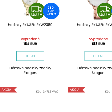
r
p
Z
230
o
r
EUR
–20 %
d
ZADARMO
ZADARM
A
o
u
d
hodinky SKAGEN SKW2389
hodinky SKAGEN SK
D
k
u
t
k
A
Vypredané
Vypredané
o
t
184 EUR
188 EUR
v
R
o
DETAIL
DETAIL
v
M
Dámske hodinky značky
Dámske hodinky zn
O
Skagen.
Skagen.
AKCIA
AKCIA
Kód:
347SSXWC
Kód: