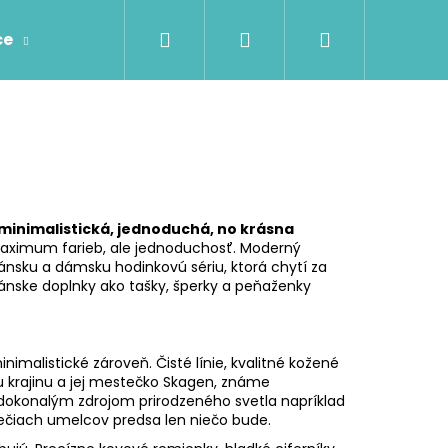
Hľadať
Prihlásenie
Nákupný
ce
Prstene
Prívesky
Retiazky
Náhr
košík
minimalistická, jednoduchá, no krásna
aximum farieb, ale jednoduchosť. Moderný
pánsku a dámsku hodinkovú sériu, ktorá chytí za
pánske doplnky ako tašky, šperky a peňaženky
imalistické zároveň. Čisté línie, kvalitné kožené
u krajinu a jej mestečko Skagen, známe
dokonalým zdrojom prirodzeného svetla napríklad
 rečiach umelcov predsa len niečo bude.