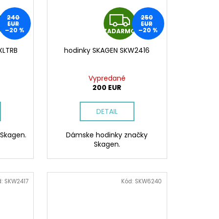
Z
Z
240
250
EUR
EUR
–20 %
–20 %
O
ZADARMO
A
A
XLTRB
hodinky SKAGEN SKW2416
D
D
A
A
Vypredané
200 EUR
R
R
DETAIL
M
M
 Skagen.
Dámske hodinky značky
O
O
Skagen.
d:
SKW2417
Kód:
SKW6240