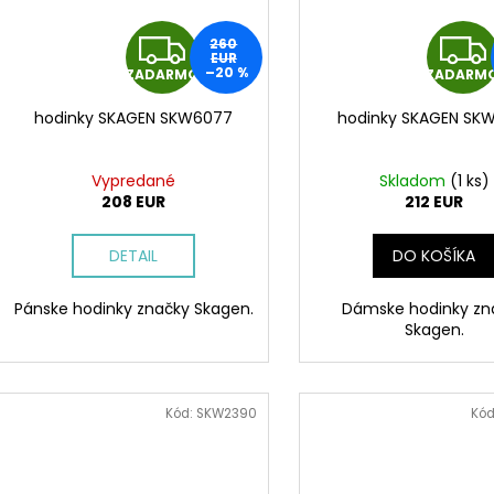
Z
260
EUR
–20 %
ZADARMO
ZADARM
A
hodinky SKAGEN SKW6077
hodinky SKAGEN SK
D
A
Vypredané
Skladom
(
1 ks
)
208 EUR
212 EUR
R
DETAIL
DO KOŠÍKA
M
Pánske hodinky značky Skagen.
Dámske hodinky zn
O
Skagen.
Kód:
SKW2390
Kód