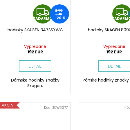
Z
240
EUR
–20 %
ZADARMO
ZADARM
A
hodinky SKAGEN 347SSXWC
hodinky SKAGEN 809
D
A
Vypredané
Vypredané
192 EUR
192 EUR
R
DETAIL
DETAIL
M
Dámske hodinky značky
Pánske hodinky značky
O
Skagen.
AKCIA
Kód:
SKW6077
Kó