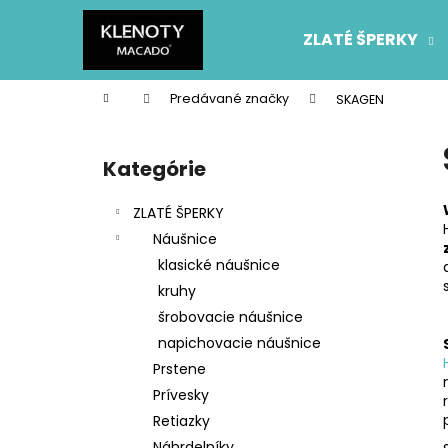
K
Prejsť
na
o
ZLATÉ ŠPERKY
obsah
Späť
Späť
š
do
do
í
Domov
Predávané značky
SKAGEN
k
obchodu
obchodu
B
o
Kategórie
Preskočiť
č
kategórie
n
ZLATÉ ŠPERKY
ý
Náušnice
p
klasické náušnice
a
kruhy
n
šrobovacie náušnice
e
napichovacie náušnice
l
Prstene
Prívesky
Retiazky
Náhrdelníky