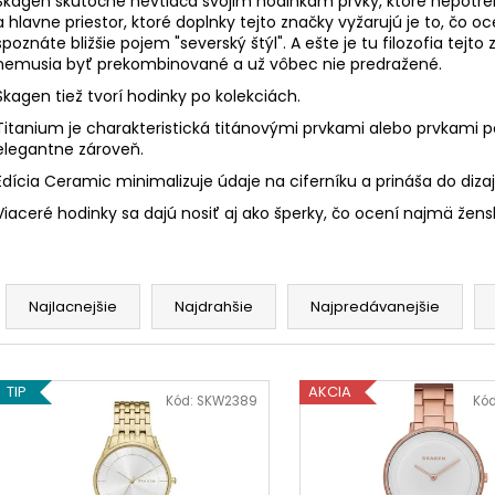
Skagen skutočne nevtláča svojim hodinkám prvky, ktoré nepotreb
a hlavne priestor, ktoré doplnky tejto značky vyžarujú je to, čo oc
spoznáte bližšie pojem "severský štýl". A ešte je tu filozofia tejt
nemusia byť prekombinované a už vôbec nie predražené.
Skagen tiež tvorí hodinky po kolekciách.
Titanium je charakteristická titánovými prvkami alebo prvkami p
elegantne zároveň.
Edícia Ceramic minimalizuje údaje na ciferníku a prináša do dizaj
Viaceré hodinky sa dajú nosiť aj ako šperky, čo ocení najmä žen
R
a
Najlacnejšie
Najdrahšie
Najpredávanejšie
d
e
V
n
TIP
AKCIA
ý
Kód:
SKW2389
Kó
i
p
e
i
p
s