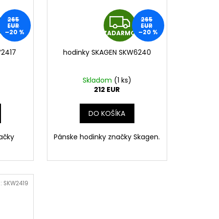
Z
Z
265
265
EUR
EUR
–20 %
–20 %
O
ZADARMO
A
A
W2417
hodinky SKAGEN SKW6240
D
D
A
A
Skladom
(
1 ks
)
212 EUR
R
R
DO KOŠÍKA
M
M
ačky
Pánske hodinky značky Skagen.
O
O
:
SKW2419