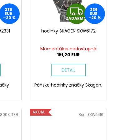
Z
Z
235
239
EUR
EUR
–20 %
–20 %
O
ZADARMO
A
A
W2331
hodinky SKAGEN SKW6172
D
D
A
A
Momentálne nedostupné
191,20 EUR
R
R
DETAIL
M
M
ačky
Pánske hodinky značky Skagen.
O
O
AKCIA
809XLTRB
Kód:
SKW2416