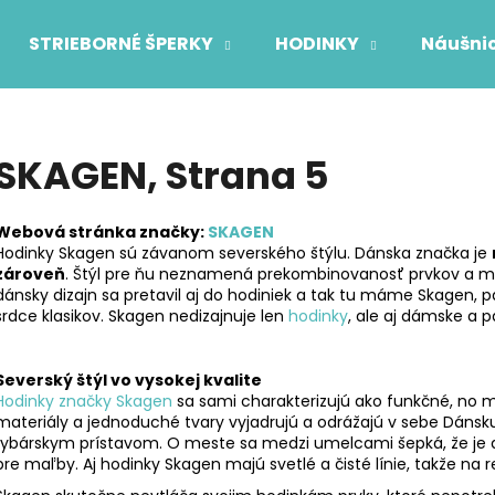
STRIEBORNÉ ŠPERKY
HODINKY
Náušni
Čo potrebujete nájsť?
SKAGEN
, Strana 5
HĽADAŤ
Webová stránka značky:
SKAGEN
Hodinky Skagen sú závanom severského štýlu. Dánska značka je
zároveň
. Štýl pre ňu neznamená prekombinovanosť prvkov a m
dánsky dizajn sa pretavil aj do hodiniek a tak tu máme Skagen, 
Odporúčame
srdce klasikov. Skagen nedizajnuje len
hodinky
, ale aj dámske a 
Severský štýl vo vysokej kvalite
Hodinky značky Skagen
sa sami charakterizujú ako funkčné, no min
materiály a jednoduché tvary vyjadrujú a odrážajú v sebe Dánsk
rybárskym prístavom. O meste sa medzi umelcami šepká, že je 
pre maľby. Aj hodinky Skagen majú svetlé a čisté línie, takže na