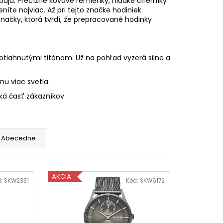
ujú. Precízne kovové remienky, hladké ciferníky
eníte najviac. Až pri tejto značke hodiniek
o značky, ktorá tvrdí, že prepracované hodinky
otiahnutými titánom. Už na pohľad vyzerá silne a
nu viac svetla.
ská časť zákazníkov
Abecedne
AKCIA
d:
SKW2331
Kód:
SKW6172