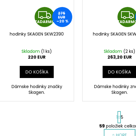
Z
275
EUR
–20 %
ZADARMO
ZADARM
A
hodinky SKAGEN SKW2390
hodinky SKAGEN SK
D
A
Skladom
(
1 ks
)
Skladom
(
2 ks
)
220 EUR
263,20 EUR
R
DO KOŠÍKA
DO KOŠÍKA
M
Dámske hodinky značky
Dámske hodinky zn
O
Skagen.
Skagen.
S
1
5
t
r
59
položiek celk
O
á
v
HORE