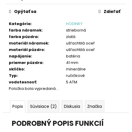
č
Jednotková
a
cena:
Opýtať sa
Zdieľať
m
e
Kategória
:
HODINKY
farba náramok
:
strieborná
farba púzdra
:
zlatá
materiál náramok
:
ušľachtilá oceľ
materiál púzdro
:
ušľachtilá oceľ
napájanie
:
batéria
priemer púzdra
:
41 mm
sklíčko
:
minerálne
Typ
:
ručičkové
vodotesnosť
:
5 ATM
Položka bola vypredaná…
Popis
Súvisiace (2)
Diskusia
Značka
PODROBNÝ POPIS FUNKCIÍ