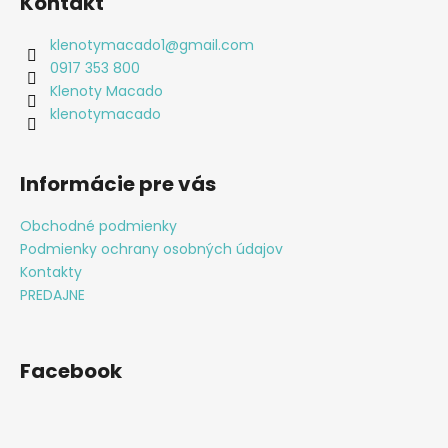
Kontakt
p
ä
klenotymacado1
@
gmail.com
t
0917 353 800
i
Klenoty Macado
e
klenotymacado
Informácie pre vás
Obchodné podmienky
Podmienky ochrany osobných údajov
Kontakty
PREDAJNE
Facebook