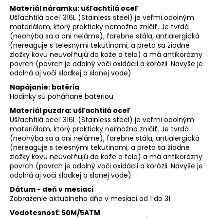
Materiál náramku: ušľachtilá oceľ
Ušľachtilá oceľ 316L (Stainless steel) je veľmi odolným
materiálom, ktorý prakticky nemožno zničiť. Je tvrdá
(neohýba sa a ani neláme), farebne stála, antialergická
(nereaguje s telesnými tekutinami, a preto sa žiadne
zložky kovu neuvoľňujú do kože a tela) a má antikorózny
povrch (povrch je odolný voči oxidácii a korózii. Navyše je
odolná aj voči sladkej a slanej vode).
Napájanie: batéria
Hodinky sú poháňané batériou.
Materiál puzdra: ušľachtilá oceľ
Ušľachtilá oceľ 316L (Stainless steel) je veľmi odolným
materiálom, ktorý prakticky nemožno zničiť. Je tvrdá
(neohýba sa a ani neláme), farebne stála, antialergická
(nereaguje s telesnými tekutinami, a preto sa žiadne
zložky kovu neuvoľňujú do kože a tela) a má antikorózny
povrch (povrch je odolný voči oxidácii a korózii. Navyše je
odolná aj voči sladkej a slanej vode).
Dátum - deň v mesiaci
Zobrazenie aktuálneho dňa v mesiaci od 1 do 31.
Vodotesnosť: 50M/5ATM