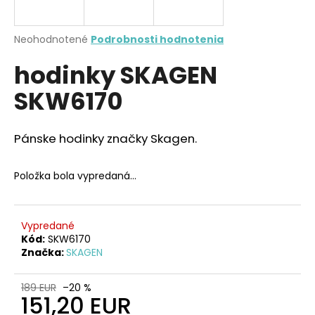
A
á
j
R
Priemerné
Neohodnotené
Podrobnosti hodnotenia
s
hodnotenie
M
hodinky SKAGEN
produktu
ť
je
?
SKW6170
0,0
O
z
5
hviezdičiek.
Pánske hodinky značky Skagen.
HĽADAŤ
Položka bola vypredaná…
O
Vypredané
d
Kód:
SKW6170
Značka:
SKAGEN
p
o
r
189 EUR
–20 %
151,20 EUR
ú