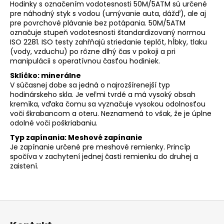
Hodinky s označením vodotesnosti 50M/5ATM sú určené
pre náhodný styk s vodou (umývanie auta, dážď), ale aj
pre povrchové plávanie bez potápania. 50M/5ATM
označuje stupeň vodotesnosti štandardizovaný normou
ISO 2281. ISO testy zahŕňajú striedanie teplôt, hĺbky, tlaku
(vody, vzduchu) po rôzne dlhý čas v pokoji a pri
manipulácii s operatívnou časťou hodiniek.
Sklíčko: minerálne
V súčasnej dobe sa jedná o najrozšírenejší typ
hodinárskeho skla. Je veľmi tvrdé a má vysoký obsah
kremíka, vďaka čomu sa vyznačuje vysokou odolnosťou
voči škrabancom a oteru. Neznamená to však, že je úplne
odolné voči poškriabaniu.
Typ zapínania: Meshové zapínanie
Je zapínanie určené pre meshové remienky. Princíp
spočíva v zachytení jednej časti remienku do druhej a
zaistení.
Z
á