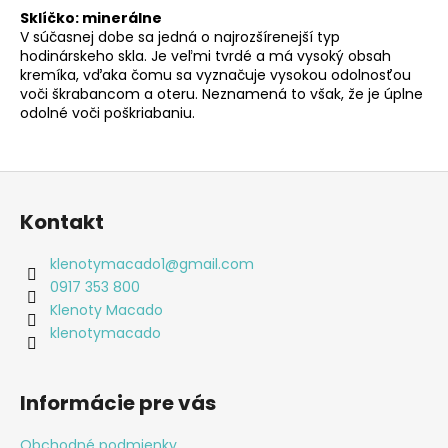
Sklíčko: minerálne
V súčasnej dobe sa jedná o najrozšírenejší typ
hodinárskeho skla. Je veľmi tvrdé a má vysoký obsah
kremíka, vďaka čomu sa vyznačuje vysokou odolnosťou
voči škrabancom a oteru. Neznamená to však, že je úplne
odolné voči poškriabaniu.
Z
á
Kontakt
p
ä
klenotymacado1
@
gmail.com
t
0917 353 800
i
Klenoty Macado
e
klenotymacado
Informácie pre vás
Obchodné podmienky