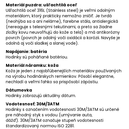
Materiál puzdra: ušľachtilá oceľ
Ušľachtilá oceľ 316L (Stainless steel) je veľmi odolným
materiálom, ktorý prakticky nemožno zničiť. Je tvrdá
(neohýba sa a ani neláme), farebne stála, antialergická
(nereaguje s telesnými tekutinami, a preto sa žiadne
zložky kovu neuvoľňujú do kože a tela) a má antikorózny
povrch (povrch je odolný voči oxidácii a korózii. Navyše je
odolná aj voči sladkej a slanej vode).
Napájanie: batéria
Hodinky sú poháňané batériou.
Materiál náramku: koža
Koža je jeden z najobľúbenejších materiálov používaných
na výrobu hodinárskych remienkov. Pôsobí elegantne,
nechladí a veľmi ľahko sa prispôsobí zápästiu.
Dátumovka
Hodinky zobrazujú aktuálny dátum.
Vodotesnosť: 30M/3ATM
Hodinky s označením vodotesnosti 30M/3ATM sú určené
pre náhodný styk s vodou (umývanie auta,
dážď). 30M/3ATM označuje stupeň vodotesnosti
štandardizovaný normou ISO 2281.