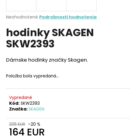
A
á
j
R
Priemerné
Neohodnotené
Podrobnosti hodnotenia
s
hodnotenie
M
hodinky SKAGEN
produktu
ť
je
?
SKW2393
0,0
O
z
5
hviezdičiek.
Dámske hodinky značky Skagen.
HĽADAŤ
Položka bola vypredaná…
O
Vypredané
d
Kód:
SKW2393
Značka:
SKAGEN
p
o
r
205 EUR
–20 %
164 EUR
ú