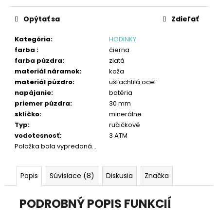
č
Jednotková
a
cena:
Opýtať sa
Zdieľať
m
e
Kategória
:
HODINKY
farba
:
čierna
farba púzdra
:
zlatá
materiál náramok
:
koža
materiál púzdro
:
ušľachtilá oceľ
napájanie
:
batéria
priemer púzdra
:
30 mm
sklíčko
:
minerálne
Typ
:
ručičkové
vodotesnosť
:
3 ATM
Položka bola vypredaná…
Popis
Súvisiace (8)
Diskusia
Značka
PODROBNÝ POPIS FUNKCIÍ