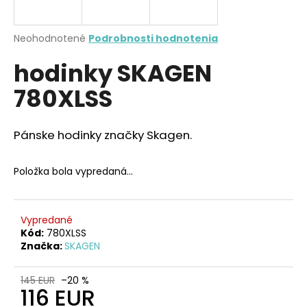
A
á
j
R
Priemerné
Neohodnotené
Podrobnosti hodnotenia
s
hodnotenie
M
hodinky SKAGEN
produktu
ť
je
?
780XLSS
0,0
O
z
5
hviezdičiek.
Pánske hodinky značky Skagen.
HĽADAŤ
Položka bola vypredaná…
O
Vypredané
d
Kód:
780XLSS
Značka:
SKAGEN
p
o
r
145 EUR
–20 %
116 EUR
ú