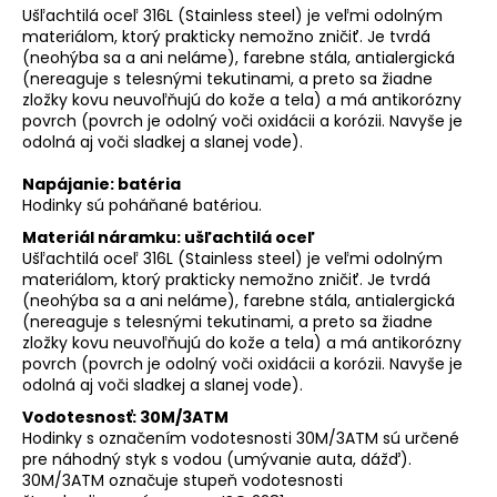
Ušľachtilá oceľ 316L (Stainless steel) je veľmi odolným
materiálom, ktorý prakticky nemožno zničiť. Je tvrdá
(neohýba sa a ani neláme), farebne stála, antialergická
(nereaguje s telesnými tekutinami, a preto sa žiadne
zložky kovu neuvoľňujú do kože a tela) a má antikorózny
povrch (povrch je odolný voči oxidácii a korózii. Navyše je
odolná aj voči sladkej a slanej vode).
Napájanie: batéria
Hodinky sú poháňané batériou.
Materiál náramku: ušľachtilá oceľ
Ušľachtilá oceľ 316L (Stainless steel) je veľmi odolným
materiálom, ktorý prakticky nemožno zničiť. Je tvrdá
(neohýba sa a ani neláme), farebne stála, antialergická
(nereaguje s telesnými tekutinami, a preto sa žiadne
zložky kovu neuvoľňujú do kože a tela) a má antikorózny
povrch (povrch je odolný voči oxidácii a korózii. Navyše je
odolná aj voči sladkej a slanej vode).
Vodotesnosť: 30M/3ATM
Hodinky s označením vodotesnosti 30M/3ATM sú určené
pre náhodný styk s vodou (umývanie auta, dážď).
30M/3ATM označuje stupeň vodotesnosti