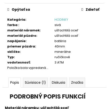
č
Jednotková
a
cena:
Opýtať sa
Zdieľať
m
e
Kategória
:
HODINKY
farba
:
sivá
materiál náramok
:
ušľachtilá oceľ
materiál púzdro
:
ušľachtilá oceľ
napájanie
:
batéria
priemer púzdra
:
40mm
sklíčko
:
minerálne
Typ
:
ručičkové
vodotesnosť
:
3 ATM
Položka bola vypredaná…
Popis
Súvisiace (1)
Diskusia
Značka
PODROBNÝ POPIS FUNKCIÍ
Materiál náramku: ušľachtilá oceľ