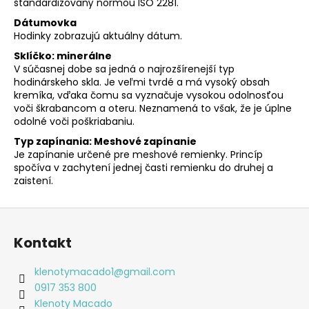
štandardizovaný normou ISO 2281.
Dátumovka
Hodinky zobrazujú aktuálny dátum.
Sklíčko: minerálne
V súčasnej dobe sa jedná o najrozšírenejší typ
hodinárskeho skla. Je veľmi tvrdé a má vysoký obsah
kremíka, vďaka čomu sa vyznačuje vysokou odolnosťou
voči škrabancom a oteru. Neznamená to však, že je úplne
odolné voči poškriabaniu.
Typ zapínania: Meshové zapínanie
Je zapínanie určené pre meshové remienky. Princíp
spočíva v zachytení jednej časti remienku do druhej a
zaistení.
Z
á
Kontakt
p
ä
klenotymacado1
@
gmail.com
t
0917 353 800
i
Klenoty Macado