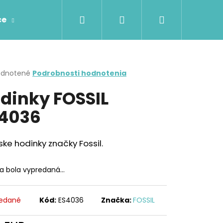
Hľadať
Prihlásenie
Nákupný
ce
Prstene
Prívesky
Retiazky
Náhr
košík
erné
dnotené
Podrobnosti hodnotenia
tenie
dinky FOSSIL
ktu
4036
ičiek.
e hodinky značky Fossil.
ka bola vypredaná…
edané
Kód:
ES4036
Značka:
FOSSIL