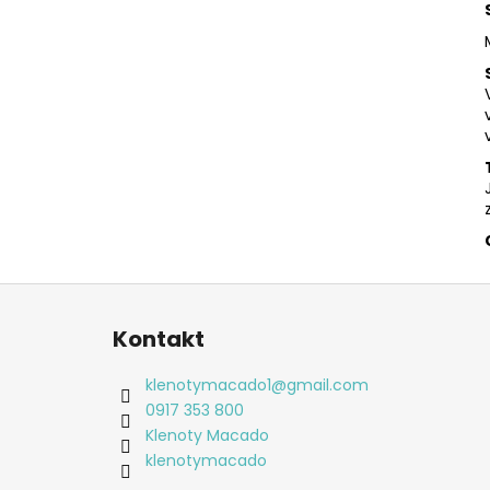
Z
á
Kontakt
p
ä
klenotymacado1
@
gmail.com
t
0917 353 800
i
Klenoty Macado
e
klenotymacado