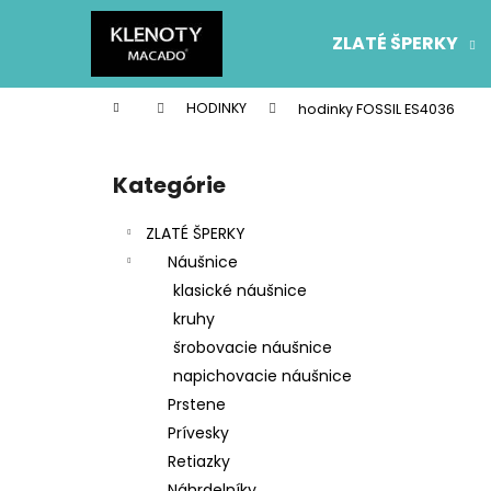
K
Prejsť
na
o
ZLATÉ ŠPERKY
obsah
Späť
Späť
š
do
do
í
Domov
HODINKY
hodinky FOSSIL ES4036
k
obchodu
obchodu
B
o
Kategórie
Preskočiť
č
kategórie
n
ZLATÉ ŠPERKY
ý
Náušnice
p
klasické náušnice
a
kruhy
n
šrobovacie náušnice
e
napichovacie náušnice
l
Prstene
Prívesky
Retiazky
Náhrdelníky