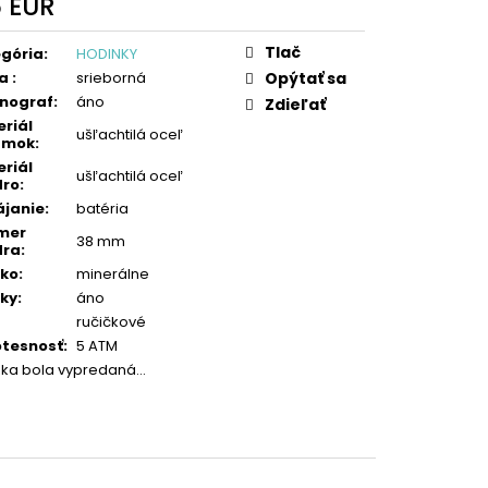
5 EUR
otková
:
Tlač
gória
:
HODINKY
ba
:
srieborná
Opýtať sa
nograf
:
áno
Zdieľať
riál
ušľachtilá oceľ
amok
:
riál
ušľachtilá oceľ
dro
:
janie
:
batéria
mer
38 mm
dra
:
čko
:
minerálne
ky
:
áno
ručičkové
tesnosť
:
5 ATM
žka bola vypredaná…