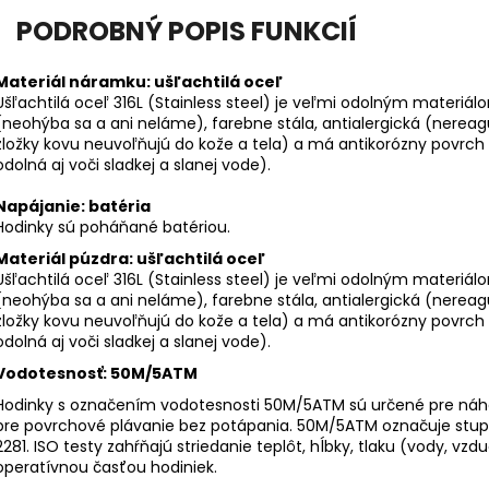
PODROBNÝ POPIS FUNKCIÍ
Materiál náramku: ušľachtilá oceľ
Ušľachtilá oceľ 316L (Stainless steel) je veľmi odolným materiálo
(neohýba sa a ani neláme), farebne stála, antialergická (nereagu
zložky kovu neuvoľňujú do kože a tela) a má antikorózny povrch (p
odolná aj voči sladkej a slanej vode).
Napájanie: batéria
Hodinky sú poháňané batériou.
Materiál púzdra: ušľachtilá oceľ
Ušľachtilá oceľ 316L (Stainless steel) je veľmi odolným materiálo
(neohýba sa a ani neláme), farebne stála, antialergická (nereagu
zložky kovu neuvoľňujú do kože a tela) a má antikorózny povrch (p
odolná aj voči sladkej a slanej vode).
Vodotesnosť: 50M/5ATM
Hodinky s označením vodotesnosti 50M/5ATM sú určené pre náho
pre povrchové plávanie bez potápania. 50M/5ATM označuje stu
2281. ISO testy zahŕňajú striedanie teplôt, hĺbky, tlaku (vody, vzd
operatívnou časťou hodiniek.