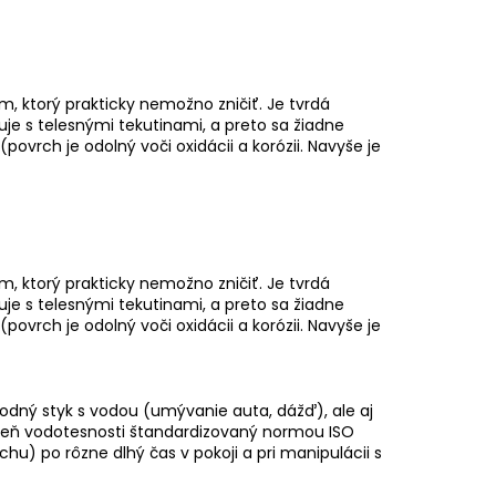
m, ktorý prakticky nemožno zničiť. Je tvrdá
je s telesnými tekutinami, a preto sa žiadne
ovrch je odolný voči oxidácii a korózii. Navyše je
m, ktorý prakticky nemožno zničiť. Je tvrdá
je s telesnými tekutinami, a preto sa žiadne
ovrch je odolný voči oxidácii a korózii. Navyše je
dný styk s vodou (umývanie auta, dážď), ale aj
peň vodotesnosti štandardizovaný normou ISO
uchu) po rôzne dlhý čas v pokoji a pri manipulácii s