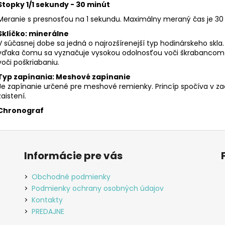
Stopky 1/1 sekundy - 30 minút
Meranie s presnosťou na 1 sekundu. Maximálny meraný čas je 30
Sklíčko: minerálne
V súčasnej dobe sa jedná o najrozšírenejší typ hodinárskeho skl
vďaka čomu sa vyznačuje vysokou odolnosťou voči škrabancom a
voči poškriabaniu.
Typ zapínania: Meshové zapínanie
Je zapínanie určené pre meshové remienky. Princíp spočíva v za
zaistení.
Chronograf
Informácie pre vás
Obchodné podmienky
Podmienky ochrany osobných údajov
Kontakty
PREDAJNE